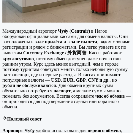
Международный аэропорт
Чубу (Centrair)
в Нагое
оборудован официальными кассами для обмена валюты. Они
расположены в
зале прилёта
и в
зале вылета
, рядом с зонами
регистрации и рядом с банкоматами. Вы легко узнаете их по
вывескам
Currency Exchange / 外貨両替
. Кассы работают
круглосуточно
, поэтому обмен доступен даже ночью или
ранним утром. Курс здесь менее выгодный, чем в городе,
поэтому туристам советуют менять только небольшую сумму
на транспорт, еду и первые расходы. В кассах принимают
популярные валюты —
USD, EUR, GBP, CNY и др.
, но
рубли не обслуживаются
. Для обмена крупных сумм
обязательно потребуется
паспорт
, а мелкие суммы можно
поменять без документов. Всегда сохраняйте
чек об обмене
—
он пригодится для подтверждения сделки или обратного
обмена.
Полезный совет
Аэропорт Чубу
удобно использовать для
первого обмена
,