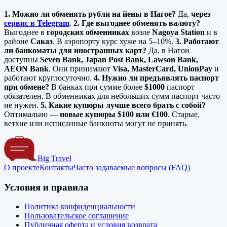
1. Можно ли обменять рубли на йены в Нагое?
Да,
через
сервис в Telegram
.
2. Где выгоднее обменять валюту?
Выгоднее в
городских обменниках
возле
Nagoya Station
и в
районе
Сакаэ
. В аэропорту курс хуже на 5–10%.
3. Работают
ли банкоматы для иностранных карт?
Да, в Нагои
доступны
Seven Bank, Japan Post Bank, Lawson Bank,
AEON Bank
. Они принимают
Visa, MasterCard, UnionPay
и
работают круглосуточно.
4. Нужно ли предъявлять паспорт
при обмене?
В банках при сумме более
$1000
паспорт
обязателен. В обменниках для небольших сумм паспорт часто
не нужен.
5. Какие купюры лучше всего брать с собой?
Оптимально —
новые купюры $100 или €100
. Старые,
ветхие или исписанные банкноты могут не принять.
Big Travel
О проекте
Контакты
Часто задаваемые вопросы (FAQ)
Условия и правила
Политика конфиденциальности
Пользовательское соглашение
Публичная оферта и условия возврата