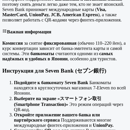
поэтому снять деньги легко даже тем, кто не знает японский.
Seven Bank принимает международные карты (
Visa,
MasterCard, UnionPay, JCB, American Express
), а также
позволяет работать с QR-кодами через финтех-приложения.
Важная информация
Комиссия
за снятие
фиксированная
(обычно 110–220 йен), а
курс конвертации зависит от банка-эмитента карты и самой
системы. Эти
банкоматы
считаются одними из
самых
надёжных и удобных в Японии
, особенно для туристов.
Инструкция для Seven Bank (セブン銀行)
Подойдите к банкомату Seven Bank
Банкоматы
находятся в круглосуточных магазинах 7-Eleven по всей
Японии.
Выберите на экране «スマートフォン取引
(Smartphone Transaction)»
Это режим операций через
QR-код.
Откройте приложение вашего банка или
партнёрского сервиса
Поддерживаются многие
международные финтех-приложения и
UnionPay.