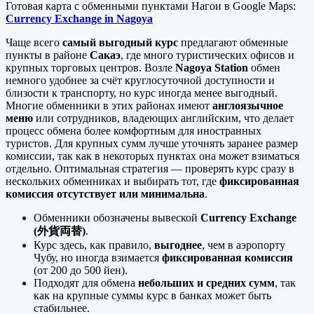
Готовая карта с обменными пунктами Нагои в Google Maps:
Currency Exchange in Nagoya
Чаще всего
самый выгодный курс
предлагают обменные
пункты в районе
Сакаэ
, где много туристических офисов и
крупных торговых центров. Возле
Nagoya Station
обмен
немного удобнее за счёт круглосуточной доступности и
близости к транспорту, но курс иногда менее выгодный.
Многие обменники в этих районах имеют
англоязычное
меню
или сотрудников, владеющих английским, что делает
процесс обмена более комфортным для иностранных
туристов. Для крупных сумм лучше уточнять заранее размер
комиссии, так как в некоторых пунктах она может взиматься
отдельно. Оптимальная стратегия — проверять курс сразу в
нескольких обменниках и выбирать тот, где
фиксированная
комиссия отсутствует или минимальна
.
Обменники обозначены вывеской
Currency Exchange
(外貨両替)
.
Курс здесь, как правило,
выгоднее
, чем в аэропорту
Чубу, но иногда взимается
фиксированная комиссия
(от 200 до 500 йен).
Подходят для обмена
небольших и средних сумм
, так
как на крупные суммы курс в банках может быть
стабильнее.