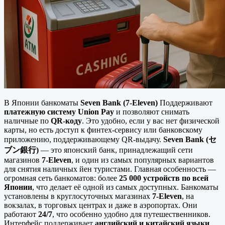
В Японии банкоматы
Seven Bank (7-Eleven)
Поддерживают
платежную систему Union Pay
и позволяют снимать
наличные по
QR-коду
. Это удобно, если у вас нет физической
карты, но есть доступ к финтех-сервису или банковскому
приложению, поддерживающему QR-выдачу.
Seven Bank (セ
ブン銀行)
— это японский банк, принадлежащий сети
магазинов
7-Eleven
, и один из самых популярных вариантов
для снятия наличных йен туристами. Главная особенность —
огромная сеть банкоматов: более
25 000 устройств по всей
Японии
, что делает её одной из самых доступных. Банкоматы
установлены в круглосуточных магазинах
7-Eleven
, на
вокзалах, в торговых центрах и даже в аэропортах. Они
работают
24/7
, что особенно удобно для путешественников.
Интерфейс поддерживает
английский и китайский языки
,