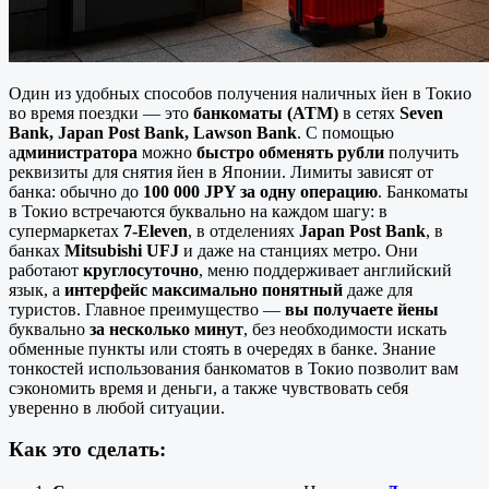
Один из удобных способов получения наличных йен в Токио
во время поездки — это
банкоматы (ATM)
в сетях
Seven
Bank, Japan Post Bank, Lawson Bank
. С помощью
а
дминистратора
можно
быстро обменять рубли
получить
реквизиты для снятия йен в Японии. Лимиты зависят от
банка: обычно до
100 000 JPY за одну операцию
. Банкоматы
в Токио встречаются буквально на каждом шагу: в
супермаркетах
7-Eleven
, в отделениях
Japan Post Bank
, в
банках
Mitsubishi UFJ
и даже на станциях метро. Они
работают
круглосуточно
, меню поддерживает английский
язык, а
интерфейс максимально понятный
даже для
туристов. Главное преимущество —
вы получаете йены
буквально
за несколько минут
, без необходимости искать
обменные пункты или стоять в очередях в банке. Знание
тонкостей использования банкоматов в Токио позволит вам
сэкономить время и деньги, а также чувствовать себя
уверенно в любой ситуации.
Как это сделать: