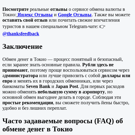
Посмотрите
реальные
отзывы
о сервисе обмена валюты в
Токио:
Яндекс Отзывы
и
Google Отзывы
. Также вы можете
оставить свой отзыв
или почитать свежие впечатления
туристов в нашем специальном Telegram-чате: 👉
@thanksfeedback
Заключение
Обмен денег в Токио — процесс понятный и безопасный,
если заранее знать основные правила.
Рубли здесь не
принимают
, поэтому проще воспользоваться сервисом через
а
дминистратора
или лучше привозить с собой
доллары или
евро
и менять их в городских обменниках, или через
банкоматы
Seven Bank
и
Japan Post
. Для первых расходов
можно обменять
небольшую сумму в аэропорту
, но
основной обмен выгоднее делать в городе. Соблюдая эти
простые рекомендации
, вы сможете получить йены быстро,
удобно и без лишних переплат.
Часто задаваемые вопросы (FAQ) об
обмене денег в Токио