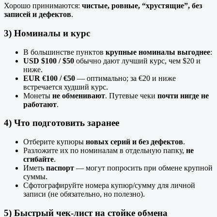
Хорошо принимаются:
чистые, ровные, “хрустящие”, без
записей и дефектов
.
3) Номиналы и курс
В большинстве пунктов
крупные номиналы выгоднее
:
USD $100 / $50
обычно дают лучший курс, чем $20 и
ниже.
EUR €100 / €50
— оптимально; за €20 и ниже
встречается худший курс.
Монеты
не обменивают
. Путевые чеки
почти нигде не
работают
.
4) Что подготовить заранее
Отберите купюры
новых серий и без дефектов
.
Разложите их по номиналам в отдельную папку,
не
сгибайте
.
Иметь
паспорт
— могут попросить при обмене крупной
суммы.
Сфотографируйте номера купюр/сумму для личной
записи (не обязательно, но полезно).
5) Быстрый чек‑лист на стойке обмена