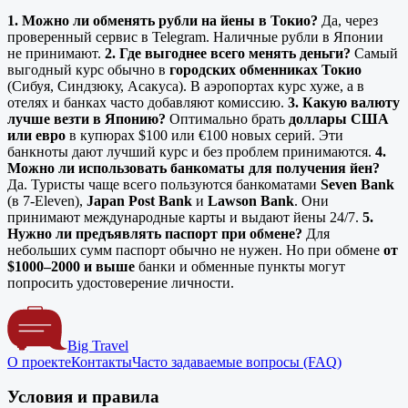
1. Можно ли обменять рубли на йены в Токио?
Да, через
проверенный сервис в Telegram. Наличные рубли в Японии
не принимают.
2. Где выгоднее всего менять деньги?
Самый
выгодный курс обычно в
городских обменниках Токио
(Сибуя, Синдзюку, Асакуса). В аэропортах курс хуже, а в
отелях и банках часто добавляют комиссию.
3. Какую валюту
лучше везти в Японию?
Оптимально брать
доллары США
или евро
в купюрах $100 или €100 новых серий. Эти
банкноты дают лучший курс и без проблем принимаются.
4.
Можно ли использовать банкоматы для получения йен?
Да. Туристы чаще всего пользуются банкоматами
Seven Bank
(в 7-Eleven),
Japan Post Bank
и
Lawson Bank
. Они
принимают международные карты и выдают йены 24/7.
5.
Нужно ли предъявлять паспорт при обмене?
Для
небольших сумм паспорт обычно не нужен. Но при обмене
от
$1000–2000 и выше
банки и обменные пункты могут
попросить удостоверение личности.
Big Travel
О проекте
Контакты
Часто задаваемые вопросы (FAQ)
Условия и правила