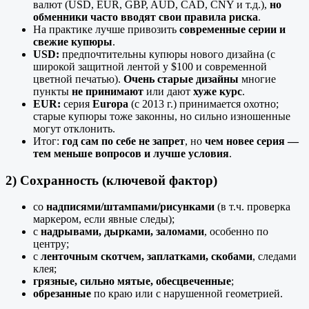
валют (USD, EUR, GBP, AUD, CAD, CNY и т.д.),
но
обменники часто вводят свои правила риска
.
На практике лучше привозить
современные серии и
свежие купюры
.
USD:
предпочтительны купюры нового дизайна (с
широкой защитной лентой у $100 и современной
цветной печатью).
Очень старые дизайны
многие
пункты
не принимают
или дают
хуже курс
.
EUR:
серия
Europa
(с 2013 г.) принимается охотно;
старые купюры тоже законны, но сильно изношенные
могут отклонить.
Итог:
год сам по себе не запрет
, но
чем новее серия —
тем меньше вопросов и лучше условия
.
2) Сохранность (ключевой фактор)
со
надписями/штампами/рисунками
(в т.ч. проверка
маркером, если явные следы);
с
надрывами, дырками, заломами
, особенно по
центру;
с
ленточным скотчем, заплатками, скобами
, следами
клея;
грязные, сильно мятые, обесцвеченные
;
обрезанные
по краю или с нарушенной геометрией.