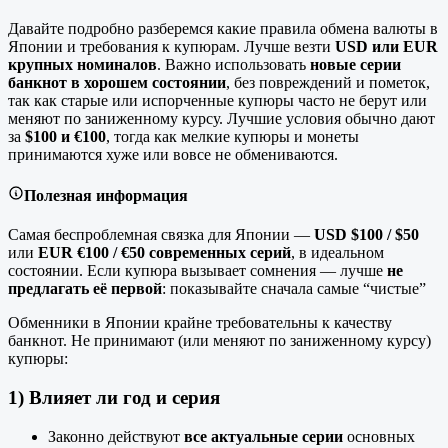
Давайте подробно разберемся какие правила обмена валюты в
Японии и требования к купюрам. Лучше везти
USD или EUR
крупных номиналов
. Важно использовать
новые серии
банкнот в хорошем состоянии
, без повреждений и пометок,
так как старые или испорченные купюры часто не берут или
меняют по заниженному курсу. Лучшие условия обычно дают
за
$100 и €100
, тогда как мелкие купюры и монеты
принимаются хуже или вовсе не обмениваются.
Полезная информация
Самая беспроблемная связка для Японии —
USD $100 / $50
или
EUR €100 / €50
современных серий
, в идеальном
состоянии. Если купюра вызывает сомнения — лучше
не
предлагать её первой
: показывайте сначала самые “чистые”
Обменники в Японии крайне требовательны к качеству
банкнот. Не принимают (или меняют по заниженному курсу)
купюры:
1) Влияет ли год и серия
Законно действуют
все актуальные серии
основных