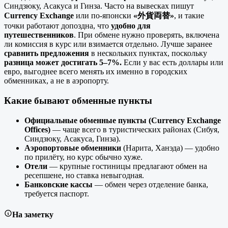
Синдзюку, Асакуса и Гинза. Часто на вывесках пишут
Currency Exchange
или по-японски
«外貨両替»
, и такие
точки работают допоздна, что
удобно для
путешественников
. При обмене нужно проверять, включена
ли комиссия в курс или взимается отдельно. Лучше заранее
сравнить предложения
в нескольких пунктах, поскольку
разница может достигать 5–7%.
Если у вас есть доллары или
евро, выгоднее всего менять их именно в городских
обменниках, а не в аэропорту.
Какие бывают обменные пункты
Официальные обменные пункты (Currency Exchange
Offices)
— чаще всего в туристических районах (Сибуя,
Синдзюку, Асакуса, Гинза).
Аэропортовые обменники
(Нарита, Ханэда) — удобно
по прилёту, но курс обычно хуже.
Отели
— крупные гостиницы предлагают обмен на
ресепшене, но ставка невыгодная.
Банковские кассы
— обмен через отделение банка,
требуется паспорт.
На заметку