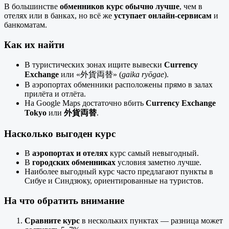
В большинстве
обменников курс обычно лучше
, чем в
отелях или в банках, но всё же
уступает онлайн-сервисам
и
банкоматам.
Как их найти
В туристических зонах ищите вывески
Currency
Exchange
или «外貨両替» (
gaika ryōgae
).
В аэропортах обменники расположены прямо в залах
прилёта и отлёта.
На Google Maps достаточно вбить
Currency Exchange
Tokyo
или
外貨両替
.
Насколько выгоден курс
В
аэропортах и отелях
курс самый невыгодный.
В
городских обменниках
условия заметно лучше.
Наиболее выгодный курс часто предлагают пункты в
Сибуе и Синдзюку, ориентированные на туристов.
На что обратить внимание
Сравните курс
в нескольких пунктах — разница может