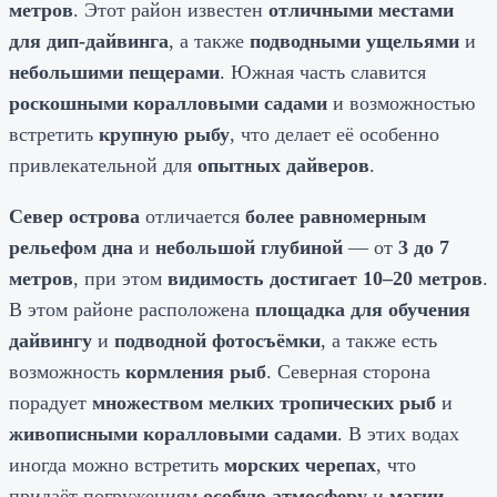
метров
. Этот район известен
отличными местами
для дип-дайвинга
, а также
подводными ущельями
и
небольшими пещерами
. Южная часть славится
роскошными коралловыми садами
и возможностью
встретить
крупную рыбу
, что делает её особенно
привлекательной для
опытных дайверов
.
Север острова
отличается
более равномерным
рельефом дна
и
небольшой глубиной
— от
3 до 7
метров
, при этом
видимость достигает 10–20 метров
.
В этом районе расположена
площадка для обучения
дайвингу
и
подводной фотосъёмки
, а также есть
возможность
кормления рыб
. Северная сторона
порадует
множеством мелких тропических рыб
и
живописными коралловыми садами
. В этих водах
иногда можно встретить
морских черепах
, что
придаёт погружениям
особую атмосферу
и
магии
.