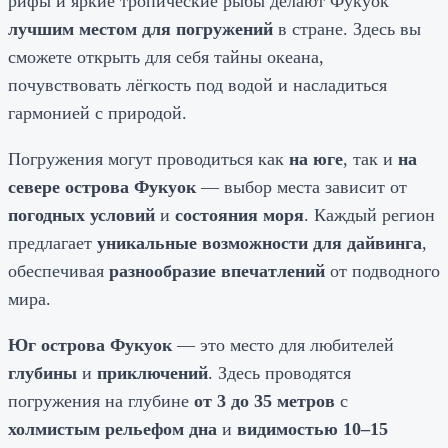
рифы и яркие тропические рыбы делают Фукуок
лучшим местом для погружений
в стране. Здесь вы
сможете открыть для себя тайны океана,
почувствовать лёгкость под водой и насладиться
гармонией с природой.
Погружения могут проводиться как
на юге
, так и
на
севере острова Фукуок
— выбор места зависит от
погодных условий
и
состояния моря
. Каждый регион
предлагает
уникальные возможности для дайвинга
,
обеспечивая
разнообразие впечатлений
от подводного
мира.
Юг острова Фукуок
— это место для любителей
глубины
и
приключений
. Здесь проводятся
погружения на глубине
от 3 до 35 метров
с
холмистым рельефом дна
и
видимостью 10–15