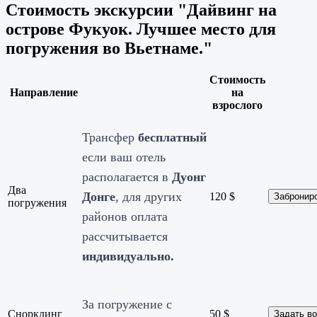
Стоимость экскурсии "Дайвинг на
острове Фукуок. Лучшее место для
погружения во Вьетнаме."
Стоимость
Направление
на
взрослого
Трансфер
бесплатный
если ваш отель
располагается в
Дуонг
Два
Донге
, для других
120
$
Забронир
погружения
районов оплата
рассчитывается
индивидуально.
За погружение с
Снорклинг
50
$
Задать в