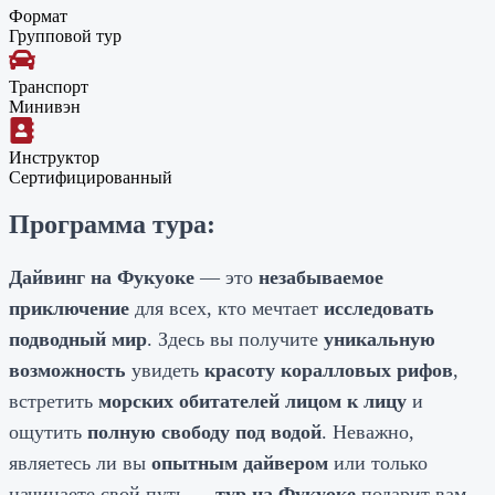
Формат
Групповой тур
Транспорт
Минивэн
Инструктор
Сертифицированный
Программа тура:
Дайвинг на Фукуоке
— это
незабываемое
приключение
для всех, кто мечтает
исследовать
подводный мир
. Здесь вы получите
уникальную
возможность
увидеть
красоту коралловых рифов
,
встретить
морских обитателей лицом к лицу
и
ощутить
полную свободу под водой
. Неважно,
являетесь ли вы
опытным дайвером
или только
начинаете свой путь —
тур на Фукуоке
подарит вам