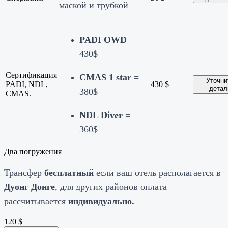
маской и трубкой
PADI OWD
=
430$
Сертификация
CMAS 1 star
=
Уточни
PADI, NDL,
430
$
детал
380$
CMAS.
NDL Diver
=
360$
Два погружения
Трансфер
бесплатный
если ваш отель располагается в
Дуонг Донге
, для других районов оплата
рассчитывается
индивидуально.
120
$