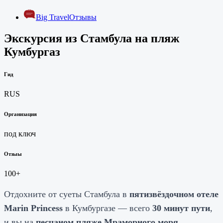
Big Travel
Отзывы
Экскурсия из Стамбула на пляж
Кумбургаз
Гид
RUS
Организация
под ключ
Отзыы
100+
Отдохните от суеты Стамбула в
пятизвёздочном отеле
Marin Princess
в Кумбургазе — всего
30 минут пути
,
и вы на
песчаном пляже Мраморного моря
,