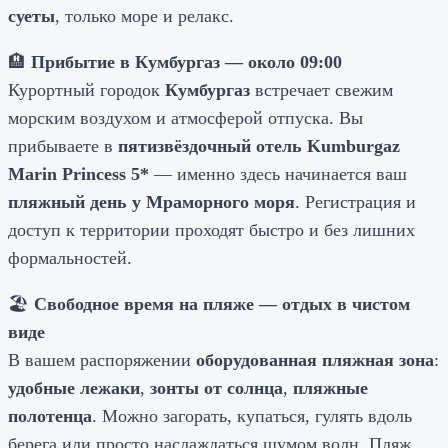
суеты
, только море и релакс.
🏨
Прибытие в Кумбургаз — около 09:00
Курортный городок
Кумбургаз
встречает свежим
морским воздухом и атмосферой отпуска. Вы
прибываете в
пятизвёздочный отель Kumburgaz
Marin Princess 5*
— именно здесь начинается ваш
пляжный день у Мраморного моря
. Регистрация и
доступ к территории проходят быстро и без лишних
формальностей.
🏖️
Свободное время на пляже — отдых в чистом
виде
В вашем распоряжении
оборудованная пляжная зона
:
удобные лежаки
,
зонты от солнца
,
пляжные
полотенца
. Можно загорать, купаться, гулять вдоль
берега или просто наслаждаться шумом волн. Пляж