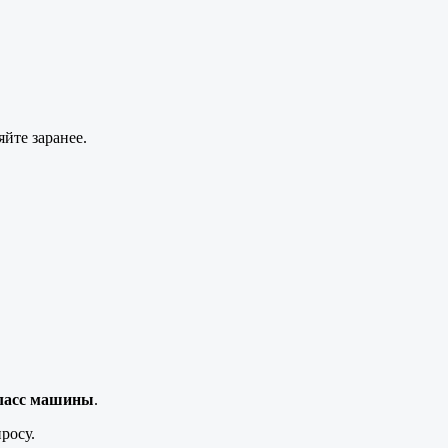
яйте заранее.
класс машины
.
росу.