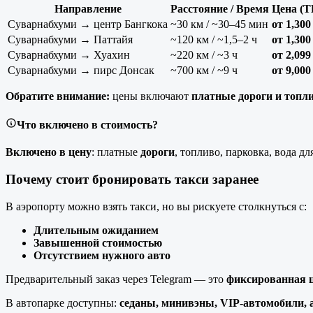
Направление
Расстояние / Время
Цена (T
Суварнабхуми → центр Бангкока
~30 км / ~30–45 мин
от 1,300
Суварнабхуми → Паттайя
~120 км / ~1,5–2 ч
от 1,300
Суварнабхуми → Хуахин
~220 км / ~3 ч
от 2,099
Суварнабхуми → пирс Донсак
~700 км / ~9 ч
от 9,000
Обратите внимание:
цены включают
платные дороги и топл
Что включено в стоимость?
Включено в цену
: платные
дороги
, топливо, парковка, вода д
Почему стоит бронировать такси заранее
В аэропорту можно взять такси, но вы рискуете столкнуться с:
Длительным ожиданием
Завышенной стоимостью
Отсутствием нужного авто
Предварительный заказ через Telegram — это
фиксированная 
В автопарке доступны:
седаны, минивэны, VIP-автомобили, 