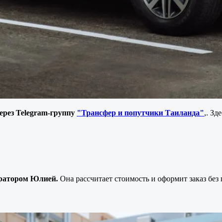
ерез Telegram-группу
"Трансфер и попутчики Таиланда"
,. Зд
ератором Юлией.
Она рассчитает стоимость и оформит заказ без