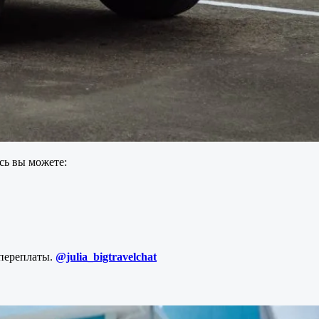
есь вы можете:
 переплаты.
@julia_bigtravelchat