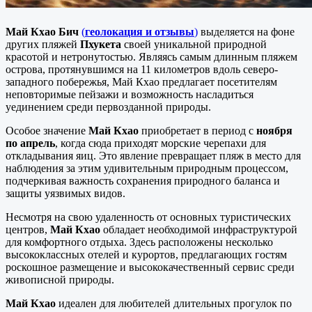
Май Кхао Бич
(
геолокация и отзывы
)
выделяется на фоне
других пляжей
Пхукета
своей уникальной природной
красотой и нетронутостью. Являясь самым длинным пляжем
острова, протянувшимся на 11 километров вдоль северо-
западного побережья, Май Кхао предлагает посетителям
неповторимые пейзажи и возможность насладиться
уединением среди первозданной природы.
Особое значение
Май Кхао
приобретает в период с
ноября
по апрель
, когда сюда приходят морские черепахи для
откладывания яиц. Это явление превращает пляж в место для
наблюдения за этим удивительным природным процессом,
подчеркивая важность сохранения природного баланса и
защиты уязвимых видов.
Несмотря на свою удаленность от основных туристических
центров,
Май Кхао
обладает необходимой инфраструктурой
для комфортного отдыха. Здесь расположены несколько
высококлассных отелей и курортов, предлагающих гостям
роскошное размещение и высококачественный сервис среди
живописной природы.
Май Кхао
идеален для любителей длительных прогулок по