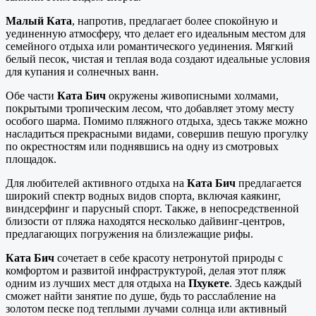
Малый Ката
, напротив, предлагает более спокойную и
уединенную атмосферу, что делает его идеальным местом для
семейного отдыха или романтического уединения. Мягкий
белый песок, чистая и теплая вода создают идеальные условия
для купания и солнечных ванн.
Обе части
Ката Бич
окружены живописными холмами,
покрытыми тропическим лесом, что добавляет этому месту
особого шарма. Помимо пляжного отдыха, здесь также можно
насладиться прекрасными видами, совершив пешую прогулку
по окрестностям или поднявшись на одну из смотровых
площадок.
Для любителей активного отдыха на
Ката Бич
предлагается
широкий спектр водных видов спорта, включая каякинг,
виндсерфинг и парусный спорт. Также, в непосредственной
близости от пляжа находятся несколько дайвинг-центров,
предлагающих погружения на близлежащие рифы.
Ката Бич
сочетает в себе красоту нетронутой природы с
комфортом и развитой инфраструктурой, делая этот пляж
одним из лучших мест для отдыха на
Пхукете
. Здесь каждый
сможет найти занятие по душе, будь то расслабление на
золотом песке под теплыми лучами солнца или активный