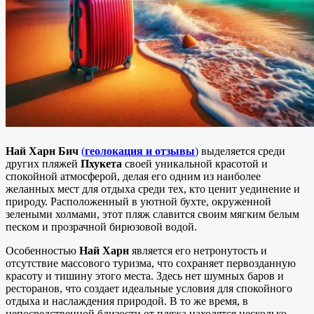
Най Харн Бич
(
геолокация и отзывы
)
выделяется среди
других пляжей
Пхукета
своей уникальной красотой и
спокойной атмосферой, делая его одним из наиболее
желанных мест для отдыха среди тех, кто ценит уединение и
природу. Расположенный в уютной бухте, окруженной
зелеными холмами, этот пляж славится своим мягким белым
песком и прозрачной бирюзовой водой.
Особенностью
Най Харн
является его нетронутость и
отсутствие массового туризма, что сохраняет первозданную
красоту и тишину этого места. Здесь нет шумных баров и
ресторанов, что создает идеальные условия для спокойного
отдыха и наслаждения природой. В то же время, в
непосредственной близости от пляжа находятся несколько