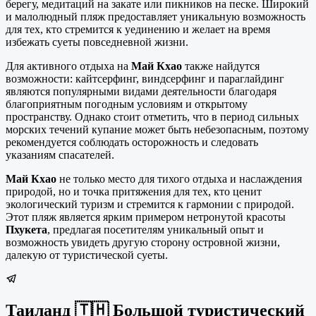
берегу, медитаций на закате или пикников на песке. Широкий
и малолюдный пляж предоставляет уникальную возможность
для тех, кто стремится к уединению и желает на время
избежать суеты повседневной жизни.
Для активного отдыха на
Май Кхао
также найдутся
возможности: кайтсерфинг, виндсерфинг и параглайдинг
являются популярными видами деятельности благодаря
благоприятным погодным условиям и открытому
пространству. Однако стоит отметить, что в период сильных
морских течений купание может быть небезопасным, поэтому
рекомендуется соблюдать осторожность и следовать
указаниям спасателей.
Май Кхао
не только место для тихого отдыха и наслаждения
природой, но и точка притяжения для тех, кто ценит
экологический туризм и стремится к гармонии с природой.
Этот пляж является ярким примером нетронутой красоты
Пхукета
, предлагая посетителям уникальный опыт и
возможность увидеть другую сторону островной жизни,
далекую от туристической суеты.
Таиланд 🇹🇭 Большой туристический