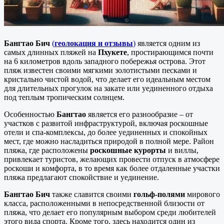
Бангтао Бич
(
геолокация и отзывы
)
является одним из
самых длинных пляжей на
Пхукете
, простирающимся почти
на 6 километров вдоль западного побережья острова. Этот
пляж известен своими мягкими золотистыми песками и
кристально чистой водой, что делает его идеальным местом
для длительных прогулок на закате или уединенного отдыха
под теплым тропическим солнцем.
Особенностью
Бангтао
является его разнообразие – от
участков с развитой инфраструктурой, включая роскошные
отели и спа-комплексы, до более уединенных и спокойных
мест, где можно насладиться природой в полной мере. Район
пляжа, где расположены
роскошные курорты
и виллы,
привлекает туристов, желающих провести отпуск в атмосфере
роскоши и комфорта, в то время как более отдаленные участки
пляжа предлагают спокойствие и уединение.
Бангтао Бич
также славится своими
гольф-полями
мирового
класса, расположенными в непосредственной близости от
пляжа, что делает его популярным выбором среди любителей
этого вида спорта. Кроме того, здесь находится один из