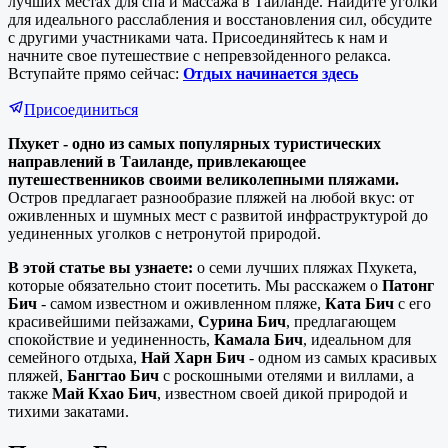
лучших местах для спа и массажа в Таиланде. Найдите уголки
для идеального расслабления и восстановления сил, обсудите
с другими участниками чата. Присоединяйтесь к нам и
начните свое путешествие с непревзойденного релакса.
Вступайте прямо сейчас:
Отдых начинается здесь
Присоединиться
Пхукет - одно из самых популярных туристических
направлений в Таиланде, привлекающее
путешественников своими великолепными пляжами.
Остров предлагает разнообразие пляжей на любой вкус: от
оживленных и шумных мест с развитой инфраструктурой до
уединенных уголков с нетронутой природой.
В этой статье вы узнаете:
о семи лучших пляжах Пхукета,
которые обязательно стоит посетить. Мы расскажем о
Патонг
Бич
- самом известном и оживленном пляже,
Ката Бич
с его
красивейшими пейзажами,
Сурина Бич
, предлагающем
спокойствие и уединенность,
Камала Бич
, идеальном для
семейного отдыха,
Най Харн Бич
- одном из самых красивых
пляжей,
Бангтао Бич
с роскошными отелями и виллами, а
также
Май Кхао Бич
, известном своей дикой природой и
тихими закатами.