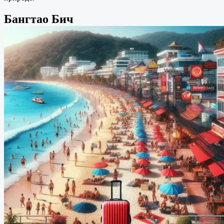
Бангтао Бич