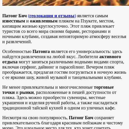
Патонг Бич
(
геолокация и отзывы
)
является самым
известным
и
оживленным
пляжем на Пхукете, местом,
кипящим жизнью круглосуточно. Этот пляж привлекает
туристов со всего мира своими барами, ресторанами и
ночными клубами, создавая неповторимую атмосферу веселья
и развлечений.
Особенностью
Патонга
является его универсальность: здесь
найдутся развлечения на любой вкус. Любители
активного
отдыха
могут заняться различными водными видами спорта,
включая серфинг, дайвинг и парасейлинг. Вечером пляж
преображается, предлагая гостям погрузиться в ночную жизнь
с ее яркими шоу, живой музыкой и танцевальными клубами.
Не менее привлекательны и многочисленные
торговые
точки
и
рынки
, расположенные в пешей доступности от
пляжа. Здесь можно приобрести сувениры, местные
украшения и изделия ручной работы, а также насладиться
традиционной тайской кухней в одном из уличных кафе.
Несмотря на свою популярность,
Патонг Бич
сохраняет
привлекательность благодаря красивым пейзажам и чистому
морю. Это идеальное место для тех, кто хочет сочетать