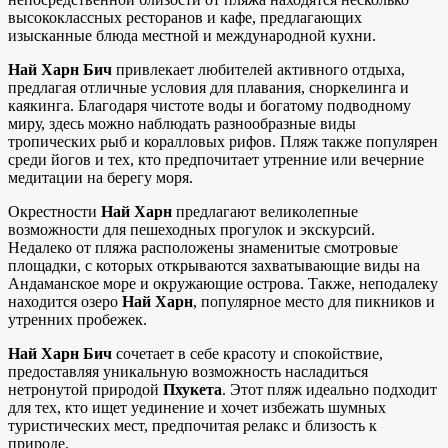
высококлассных ресторанов и кафе, предлагающих
изысканные блюда местной и международной кухни.
Най Харн Бич
привлекает любителей активного отдыха,
предлагая отличные условия для плавания, сноркелинга и
каякинга. Благодаря чистоте воды и богатому подводному
миру, здесь можно наблюдать разнообразные виды
тропических рыб и коралловых рифов. Пляж также популярен
среди йогов и тех, кто предпочитает утренние или вечерние
медитации на берегу моря.
Окрестности
Най Харн
предлагают великолепные
возможности для пешеходных прогулок и экскурсий.
Недалеко от пляжа расположены знаменитые смотровые
площадки, с которых открываются захватывающие виды на
Андаманское море и окружающие острова. Также, неподалеку
находится озеро
Най Харн
, популярное место для пикников и
утренних пробежек.
Най Харн Бич
сочетает в себе красоту и спокойствие,
предоставляя уникальную возможность насладиться
нетронутой природой
Пхукета
. Этот пляж идеально подходит
для тех, кто ищет уединение и хочет избежать шумных
туристических мест, предпочитая релакс и близость к
природе.