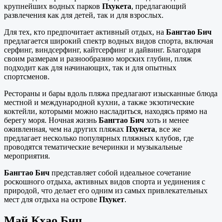
крупнейших водных парков
Пхукета
, предлагающий
развлечения как для детей, так и для взрослых.
Для тех, кто предпочитает активный отдых, на
Бангтао Бич
предлагается широкий спектр водных видов спорта, включая
серфинг, виндсерфинг, кайтсерфинг и дайвинг. Благодаря
своим размерам и разнообразию морских глубин, пляж
подходит как для начинающих, так и для опытных
спортсменов.
Рестораны и бары вдоль пляжа предлагают изысканные блюда
местной и международной кухни, а также экзотические
коктейли, которыми можно насладиться, находясь прямо на
берегу моря. Ночная жизнь
Бангтао Бич
хоть и менее
оживленная, чем на других пляжах
Пхукета
, все же
предлагает несколько популярных пляжных клубов, где
проводятся тематические вечеринки и музыкальные
мероприятия.
Бангтао Бич
представляет собой идеальное сочетание
роскошного отдыха, активных видов спорта и уединения с
природой, что делает его одним из самых привлекательных
мест для отдыха на острове
Пхукет
.
Май Кхао Бич