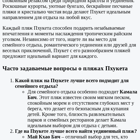
спокойным релаксом среди природной красоты и уединения.
Роскошные курорты, уютные бунгало, бескрайние песчаные
пляжи и кристально чистая вода делают Пхукет идеальным
направлением для отдыха на любой вкус.
Каждый пляж Пхукета способен подарить незабываемые
впечатления и моменты наслаждения тропическим райским
уголком. Независимо от того, ищете ли вы место для
семейного отдыха, романтического уединения или друзей для
веселых приключений, Пхукет с его разнообразием пляжей
предложит идеальный вариант для каждого.
Часто задаваемые вопросы о пляжах Пхукета
Какой пляж на Пхукете лучше всего подходит для
семейного отдыха?
Для семейного отдыха особенно подходит
Камала
Бич
. Этот пляж известен своим мягким песком,
спокойным морем и отсутствием глубоких мест у
берега, что делает его безопасным для купания
детей. Кроме того, близость развлекательных
парков и семейных ресторанов делает Камала
идеальным выбором для отдыха с детьми.
Где на Пхукете лучше всего найти уединенный пляж?
Май Кхао Бич
– отличный выбор для тех, кто