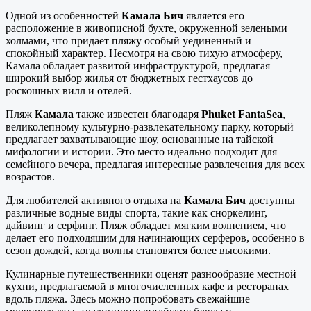
Одной из особенностей
Камала Бич
является его
расположение в живописной бухте, окруженной зелеными
холмами, что придает пляжу особый уединенный и
спокойный характер. Несмотря на свою тихую атмосферу,
Камала обладает развитой инфраструктурой, предлагая
широкий выбор жилья от бюджетных гестхаусов до
роскошных вилл и отелей.
Пляж
Камала
также известен благодаря
Phuket FantaSea
,
великолепному культурно-развлекательному парку, который
предлагает захватывающие шоу, основанные на тайской
мифологии и истории. Это место идеально подходит для
семейного вечера, предлагая интересные развлечения для всех
возрастов.
Для любителей активного отдыха на
Камала Бич
доступны
различные водные виды спорта, такие как сноркелинг,
дайвинг и серфинг. Пляж обладает мягким волнением, что
делает его подходящим для начинающих серферов, особенно в
сезон дождей, когда волны становятся более высокими.
Кулинарные путешественники оценят разнообразие местной
кухни, предлагаемой в многочисленных кафе и ресторанах
вдоль пляжа. Здесь можно попробовать свежайшие