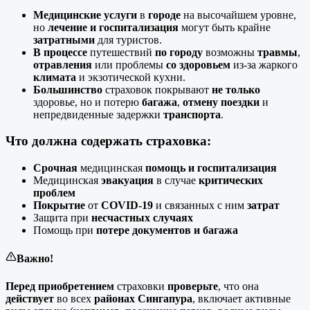
Медицинские услуги
в
городе
на высочайшем уровне,
но
лечение и госпитализация
могут быть крайне
затратными
для туристов.
В процессе
путешествий
по городу
возможны
травмы
,
отравления
или проблемы
со здоровьем
из-за жаркого
климата
и экзотической кухни.
Большинство
страховок покрывают
не только
здоровье, но и потерю
багажа
,
отмену поездки
и
непредвиденные задержки
транспорта
.
Что должна содержать страховка:
Срочная
медицинская
помощь и госпитализация
Медицинская
эвакуация
в случае
критических
проблем
Покрытие
от
COVID-19
и связанных с ним
затрат
Защита при
несчастных случаях
Помощь при
потере документов и багажа
Важно!
Перед
приобретением
страховки
проверьте
, что она
действует
во всех
районах Сингапура
, включает активные