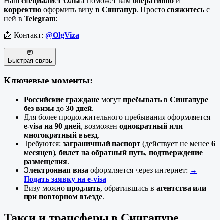
Наш
специалист
Ольга
поможет вам
оперативно
и
корректно
оформить визу
в Сингапур
. Просто
свяжитесь
с
ней в
Telegram
:
📩 Контакт:
@OlgViza
Быстрая связь
Ключевые моменты:
Российские граждане
могут
пребывать в Сингапуре
без визы
до
30 дней
.
Для более продолжительного пребывания оформляется
e-visa на 90 дней
, возможен
однократный или
многократный въезд
.
Требуются:
заграничный паспорт
(действует не менее
6
месяцев
),
билет на обратный путь
,
подтверждение
размещения
.
Электронная виза
оформляется через интернет:
→
Подать заявку на e-visa
Визу можно
продлить
, обратившись в
агентства или
при повторном въезде
.
Такси и трансферы в
Сингапуре