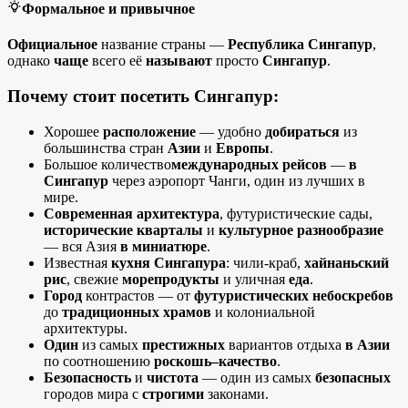
Формальное и привычное
Официальное
название страны —
Республика Сингапур
,
однако
чаще
всего её
называют
просто
Сингапур
.
Почему стоит посетить Сингапур:
Хорошее
расположение
— удобно
добираться
из
большинства стран
Азии
и
Европы
.
Большое количество
международных рейсов
—
в
Сингапур
через аэропорт Чанги, один из лучших в
мире.
Современная архитектура
, футуристические сады,
исторические кварталы
и
культурное разнообразие
— вся Азия
в миниатюре
.
Известная
кухня Сингапура
: чили-краб,
хайнаньский
рис
, свежие
морепродукты
и уличная
еда
.
Город
контрастов — от
футуристических небоскребов
до
традиционных храмов
и колониальной
архитектуры.
Один
из самых
престижных
вариантов отдыха
в Азии
по соотношению
роскошь–качество
.
Безопасность
и
чистота
— один из самых
безопасных
городов мира с
строгими
законами.