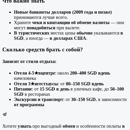
Что важно знать
Новые банкноты долларов (2009 года и позже)
принимаются лучше всего.
Храните
чеки и квитанции об обмене валюты
— они
могут
понадобиться
при вылете.
В туристических
местах цены
обычно
указываются
в
SGD
, а иногда —
в долларах США
.
Сколько средств брать с собой?
Зависит от стиля отдыха:
Отели 4-5★вцентре
: около
200–400 SGD вдень
начеловека
Отели 3★игестхаусы
: от
80–150 SGD вдень
Питание
: от
15 SGD в день
в уличных кафе, до
50–100
SGD
в ресторанах
Экскурсии и транспорт
: от
30–150 SGD
, в зависимости
от программы
Хотите
узнать
про выгодный
обмен
и особенности оплаты
в