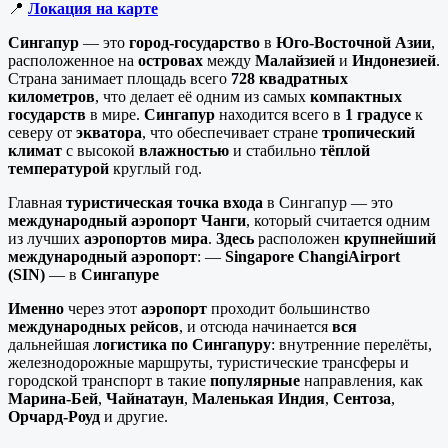
📍
Локация на карте
Сингапур
— это
город-государство
в
Юго-Восточной Азии
,
расположенное на
островах
между
Малайзией
и
Индонезией
.
Страна занимает площадь всего
728 квадратных
километров
, что делает её одним из самых
компактных
государств
в мире.
Сингапур
находится всего в
1 градусе
к
северу от
экватора
, что обеспечивает стране
тропический
климат
с высокой
влажностью
и стабильно
тёплой
температурой
круглый год.
Главная
туристическая точка входа
в Сингапур — это
международный аэропорт Чанги
, который считается одним
из лучших
аэропортов мира
.
Здесь
расположен
крупнейший
международный аэропорт
: —
Singapore ChangiAirport
(SIN)
— в
Сингапуре
Именно
через этот
аэропорт
проходит большинство
международных рейсов
, и отсюда начинается
вся
дальнейшая
логистика по Сингапуру
: внутренние перелёты,
железнодорожные маршруты, туристические трансферы и
городской транспорт в такие
популярные
направления, как
Марина-Бей
,
Чайнатаун
,
Маленькая Индия
,
Сентоза
,
Орчард-Роуд
и другие.