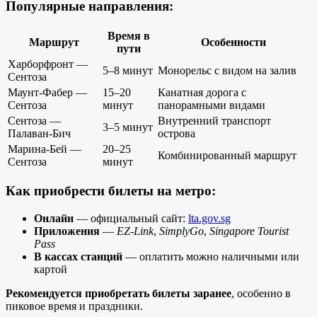
Популярные направления:
Время в
Маршрут
Особенности
пути
Харборфронт —
5–8 минут
Монорельс с видом на залив
Сентоза
Маунт-Фабер —
15–20
Канатная дорога с
Сентоза
минут
панорамными видами
Сентоза —
Внутренний транспорт
3–5 минут
Палаван-Бич
острова
Марина-Бей —
20–25
Комбинированный маршрут
Сентоза
минут
Как приобрести билеты на метро:
Онлайн
— официальный сайт:
lta.gov.sg
Приложения
—
EZ-Link
,
SimplyGo
,
Singapore Tourist
Pass
В кассах станций
— оплатить можно наличными или
картой
Рекомендуется приобретать билеты заранее
, особенно в
пиковое время и праздники.