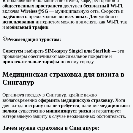
В
подавляющем большинстве отелей, кафе, ресторанов и
общественных пространств
доступен
бесплатный Wi-Fi
,
включая
Wireless@SG
— муниципальную сеть. Скорость и
надёжность
превосходные
во всех
зонах
.
Для
удобного
использования
интернетом можно применять как
Wi-Fi
, так
и
мобильный трафик
.
Рекомендация туристам:
Советуем
выбирать
SIM-карту Singtel или StarHub
— эти
провайдеры обеспечивают максимальное покрытие и
привлекательные тарифы
по всему городу.
Медицинская страховка для визита в
Сингапур
Организуя поездку в Сингапур, крайне важно
заблаговременно
оформить медицинскую страховку
. Хотя
для въезда
в страну
она
не
требуется
, наличие
медицинского
полиса
существенно
минимизирует
риски
и гарантирует
материальную защиту в случае неожиданных обстоятельств.
Зачем нужна страховка в Сингапуре: