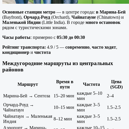
Основные станции метро
— в центре города:
в Марина-Бей
(Bayfront),
Орчард-Роуд
(Orchard),
Чайнатауне
(Chinatown) и
Маленькой Индии
(Little India). В городе
много
остановок
рядом с туристическими зонами.
Часы работы
: примерно с
05
:30
до 00
:30
Рейтинг транспорта:
4.9 / 5 —
современно
,
часто ходят
,
кондиционер
и
чистота
Междугородние маршруты из центральных
районов
Время в
Цена
Маршрут
Частота
пути
(SGD)
каждые 5–10
Марина-Бей → Сентоза
15–20 мин
2–4
мин
Орчард-Роуд →
каждые 3–5
10–15 мин
1.5–2.5
Чайнатаун
мин
Чайнатаун → Маленькая
каждые 3–5
8–12 мин
1.5–2.5
Индия
мин
Аэропорт → Марина-
каждые 10–15