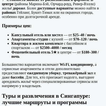
центре
(районы Марина-Бэй, Орчард-роуд, Ривер-Вэлли)
жильё
дороже
. Более
доступные варианты
можно найти в
районах
Гейланг, Букит-Тимах или на окраинах города,
особенно при долгосрочной аренде.
Примеры цен:
Капсульный отель или хостел
— от
$25–40 / ночь
Апартаменты-студии
с кухней — от
$70–120 / ночь
Квартира в жилом комплексе
с бассейном и
спортзалом — от
$2500–4000 / месяц
Фешенебельный отель 5★
в центре — от
$180–300 /
ночь
Большинство вариантов включают
Wi-Fi
,
кондиционер
, а
сервисные апартаменты и отели дополнительно
предоставляют
ежедневную уборку
,
тренажёрный зал
и
даже
бассейн
. Для тех, кто приезжает надолго, выгоднее
арендовать жильё через специализированные сервисы или
напрямую у владельцев.
Туры и развлечения в
Сингапуре
:
лучшие маршруты и программы