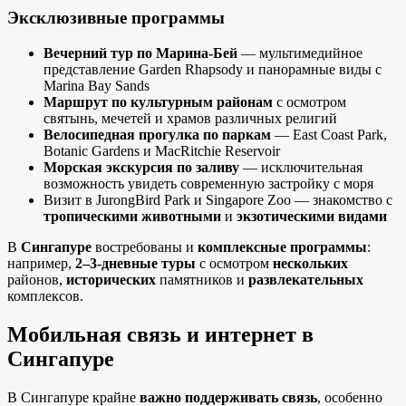
Эксклюзивные программы
Вечерний тур по Марина-Бей
— мультимедийное
представление Garden Rhapsody и панорамные виды с
Marina Bay Sands
Маршрут по культурным районам
с осмотром
святынь, мечетей и храмов различных религий
Велосипедная прогулка по паркам
— East Coast Park,
Botanic Gardens и MacRitchie Reservoir
Морская экскурсия по заливу
— исключительная
возможность увидеть современную застройку с моря
Визит в JurongBird Park и Singapore Zoo — знакомство с
тропическими животными
и
экзотическими видами
В
Сингапуре
востребованы и
комплексные программы
:
например,
2–3-дневные туры
с осмотром
нескольких
районов,
исторических
памятников и
развлекательных
комплексов.
Мобильная связь и интернет в
Сингапуре
В Сингапуре крайне
важно поддерживать связь
, особенно