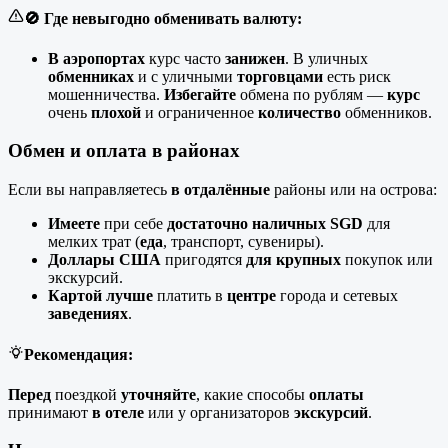
🚫 Где невыгодно обменивать валюту:
В аэропортах
курс часто
занижен
. В уличных
обменниках
и с уличными
торговцами
есть риск
мошенничества.
Избегайте
обмена по рублям —
курс
очень
плохой
и ограниченное
количество
обменников.
Обмен и оплата в районах
Если вы направляетесь
в отдалённые
районы или на острова:
Имеете
при себе
достаточно наличных SGD
для
мелких трат (
еда
, транспорт, сувениры).
Доллары США
пригодятся
для крупных
покупок или
экскурсий.
Картой лучше
платить в
центре
города и сетевых
заведениях
.
Рекомендация:
Перед
поездкой
уточняйте
, какие способы
оплаты
принимают
в отеле
или у организаторов
экскурсий
.