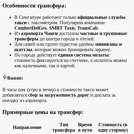
Особенности трансфера:
В Сингапуре работают только
официальные службы
такси
с таксометром. Популярны компании
ComfortDelGro
,
SMRT Taxis
,
TransCab
.
Из
аэропорта Чанги
доступны
частные и групповые
трансферы
до центра города и отелей.
Для семей или групп туристов удобны
минивэны и
шаттлы
, которые можно бронировать заранее.
По городу действует
единая система оплаты
:
стоимость фиксируется на счетчике, а оплатить можно
как наличными, так и картой.
Важно:
В часы пик (утро и вечер) к стоимости такси может
добавляться
сбор за загруженность дорог
и доплата за
поездку из аэропорта.
Примерные цены на трансфер:
Тип
Время
Стоимость (в
Направление
трансфера
в пути
одну сторону)