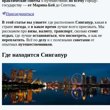
практические советы
о путешествиях
по всему
городу-
государству —
от Марина-Бей
до Сентозы.
Присоединиться
В этой статье вы узнаете
: где расположен
Сингапур
, какая в
стране
погода
, и
в какое время
лучше всего приезжать. Мы
расскажем про
визы
,
валюту
,
транспорт
, сколько
стоит
отдых
, где лучше
остановиться
,
что посмотреть
, и как не
переплатить
. Всё по
делу
и с полезными
советами
от
опытных
путешественников
.
Где находится
Сингапур