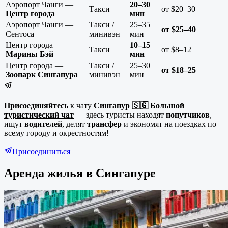
Аэропорт Чанги —
20–30
Такси
от $20–30
Центр города
мин
Аэропорт Чанги —
Такси /
25–35
от $25–40
Сентоса
минивэн
мин
Центр города —
10–15
Такси
от $8–12
Марины Бэй
мин
Центр города —
Такси /
25–30
от $18–25
Зоопарк Сингапура
минивэн
мин
Присоединяйтесь
к чату
Сингапур 🇸🇬 Большой
туристический чат
— здесь туристы находят
попутчиков
,
ищут
водителей
, делят
трансфер
и экономят на поездках по
всему городу и окрестностям!
Присоединиться
Аренда жилья в
Сингапуре