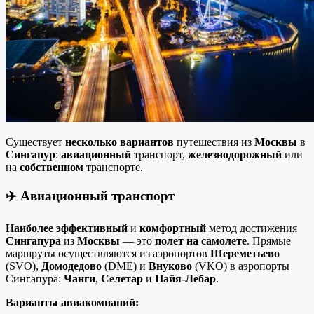
Существует
несколько вариантов
путешествия из
Москвы
в
Сингапур
:
авиационный
транспорт,
железнодорожный
или
на
собственном
транспорте.
✈️ Авиационный транспорт
Наиболее
эффективный
и
комфортный
метод достижения
Сингапура
из
Москвы
— это
полет на самолете
. Прямые
маршруты осуществляются из аэропортов
Шереметьево
(SVO),
Домодедово
(DME) и
Внуково
(VKO) в аэропорты
Сингапура:
Чанги
,
Селетар
и
Пайя-Лебар
.
Варианты авиакомпаний: