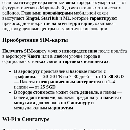
если вы
исследуете
различные
зоны
города-государства — от
футуристического Марина-Бей до аутентичных этнических
районов. Главными
провайдерами
мобильной связи
выступают
Singtel
,
StarHub
и
M1
, которые
гарантируют
превосходное покрытие
на всей
территории,
охватывая
подземку, деловые центры и туристические локации.
Приобретение SIM-карты
Получить SIM-карту
можно
непосредственно
после прилёта
в аэропорту
Чанги
или
в любом
уголке города в
официальных
точках
связи и
торговых комплексах
.
В аэропорту
представлены
базовые
пакеты
с
трафиком
: —
20–50 ГБ
на 7–30 дней — от
15–30 SGD
— Пакеты с
неограниченным интернетом
на 1–4
недели — от
25 SGD
В городе стоимость
может быть
дешевле
, а планы —
более
адаптивными
, включая предоплату и
пакеты с
минутами
для звонков
по Сингапуру и
международным
маршрутам
Wi-Fi в Сингапуре