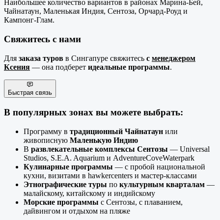
Наибольшее количество вариантов в районах Марина-Бей,
Чайнатаун, Маленькая Индия, Сентоза, Орчард-Роуд и
Кампонг-Глам.
Свяжитесь с нами
Для
заказа туров
в Сингапуре свяжитесь
с
менеджером
Ксения
— она подберет
идеальные
программы
.
Быстрая связь
В популярных зонах вы можете выбрать:
Программу в
традиционный Чайнатаун
или
живописную
Маленькую Индию
В
развлекательные комплексы Сентозы
— Universal
Studios, S.E.A. Aquarium и AdventureCoveWaterpark
Кулинарные программы
— с пробой национальной
кухни, визитами в hawkercenters и мастер-классами
Этнографические туры
по
культурным кварталам
—
малайскому, китайскому и индийскому
Морские программы
с Сентозы, с плаванием,
дайвингом и отдыхом на пляже