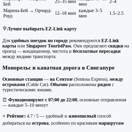
25–35 мин
2–4
Бей
мин
Марина-Бей → Орчард-
каждые 3–5
12–18 мин
1.5–2.5
Роуд
мин
Лучше выбирать EZ-Link карту
Для
удобных поездок
по городу
рекомендуются
EZ-Link
карты
или
Singapore TouristPass
. Они предлагают
скидки
на
проезд — кондиционер, чистота и
бесплатные
пересадки
между видами транспорта.
Монорельс и канатная дорога в Сингапуре
Основные станции
—
на Сентозе
(Sentosa Express),
между
островами
(Cable Car).
Обычно
расположены
рядом
с
туристическими зонами.
⏰
Функционируют с 07
:00
до 22
:00
, основные отправления
— каждые 5–10 минут
⭐
Рейтинг:
4.7 / 5 — удобный и
живописный
способ
добираться на
острова
, особенно по красивым
маршрутам