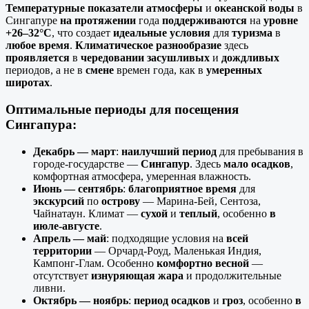
Температурные показатели
атмосферы
и
океанской воды
в
Сингапуре
на протяжении
года
поддерживаются
на
уровне
+26–32°C
, что создает
идеальные условия
для
туризма
в
любое время
.
Климатическое разнообразие
здесь
проявляется
в
чередовании
засушливых
и
дождливых
периодов, а не в
смене
времен года, как в
умеренных
широтах
.
Оптимальные периоды для посещения
Сингапура
:
Декабрь — март
:
наилучший
период
для пребывания в
городе-государстве —
Сингапур
. Здесь
мало осадков
,
комфортная атмосфера, умеренная влажность.
Июнь — сентябрь
:
благоприятное
время
для
экскурсий
по
острову
— Марина-Бей, Сентоза,
Чайнатаун. Климат —
сухой
и
теплый
, особенно
в
июле-августе
.
Апрель — май
: подходящие условия на
всей
территории
— Орчард-Роуд, Маленькая Индия,
Кампонг-Глам. Особенно
комфортно
весной
—
отсутствует
изнуряющая
жара
и продолжительные
ливни.
Октябрь — ноябрь
:
период осадков
и
гроз
, особенно
в