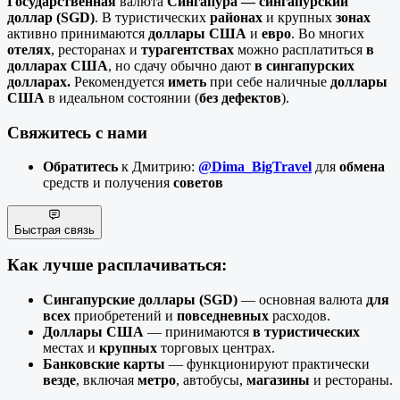
Государственная
валюта
Сингапура — сингапурский
доллар (SGD)
. В туристических
районах
и крупных
зонах
активно принимаются
доллары США
и
евро
. Во многих
отелях
, ресторанах и
турагентствах
можно расплатиться
в
долларах США
, но сдачу обычно дают
в сингапурских
долларах.
Рекомендуется
иметь
при себе наличные
доллары
США
в идеальном состоянии (
без дефектов
).
Свяжитесь с нами
Обратитесь
к Дмитрию:
@Dima_BigTravel
для
обмена
средств и получения
советов
Быстрая связь
Как лучше расплачиваться:
Сингапурские доллары (SGD)
— основная валюта
для
всех
приобретений и
повседневных
расходов.
Доллары США
— принимаются
в туристических
местах и
крупных
торговых центрах.
Банковские карты
— функционируют практически
везде
, включая
метро
, автобусы,
магазины
и рестораны.