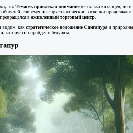
ют, что
Темасек привлекал внимание
не только китайцев, но и
одробностей, современные археологические раскопки продолжаю
о превращался в
оживленный торговый центр
.
ы видим, как
стратегическое положение Сингапура
и природные
и, которую он пройдет в будущем.
нгапур