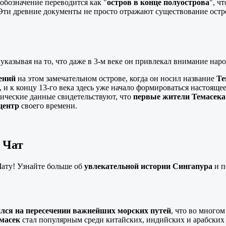
 обозначение переводится как "
остров в конце полуострова
", ч
Эти древние документы не просто отражают существование остр
указывая на то, что даже в 3-м веке он привлекал внимание нар
ений
на этом замечательном острове, когда он носил название
Te
 и к концу 13-го века здесь уже начало формироваться настояще
ические данные свидетельствуют, что
первые жители Темасека
центр
своего времени.
 Чат
ату! Узнайте больше об
увлекательной истории Сингапура
и п
лся на пересечении важнейших морских путей
, что во многом
масек
стал популярным среди китайских, индийских и арабских 