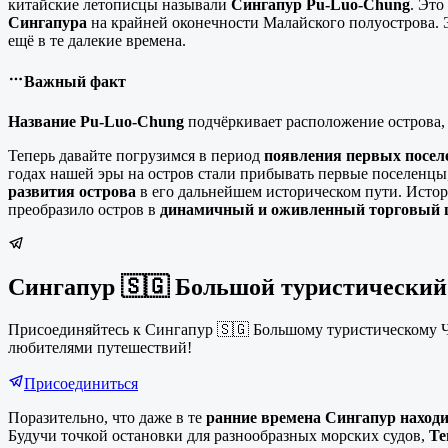
китайские летописцы называли
Сингапур Pu-Luo-Chung
. Это
Сингапура
на крайней оконечности Малайского полуострова. 
ещё в те далекие времена.
Важный факт
Название Pu-Luo-Chung
подчёркивает расположение острова, 
Теперь давайте погрузимся в период
появления первых посел
годах нашей эры на остров стали прибывать первые поселенцы,
развития острова
в его дальнейшем историческом пути. Истор
преобразило остров в
динамичный и оживленный торговый 
Сингапур 🇸🇬 Большой туристический
Присоединяйтесь к Сингапур 🇸🇬 Большому туристическому Ч
любителями путешествий!
Присоединиться
Поразительно, что даже в те
ранние времена
Сингапур находи
Будучи точкой остановки для разнообразных морских судов,
Те