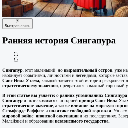
Быстрая связь
Ранняя история Сингапура
Сингапур
, этот маленький, но
выразительный остров
, уже н
изобилует событиями, личностями и легендами, которые заста
Санг Нила Утама
, каждый элемент этой истории раскрывает 
стратегическому значению
, превратился в важный торговый у
В этой статье вы узнаете: о
ранних упоминаниях Сингапура
Сингапур
и познакомимся с историей
принца Санг Нила Ута
стратегическое значение
, а также
влияние на морскую торго
Стэмфорде Раффлзе
и
политике свободной торговли
. Узнаем
мировой войне
,
японской оккупации
и их последствиях. Зав
Малайзией и образовании
независимого государства
.