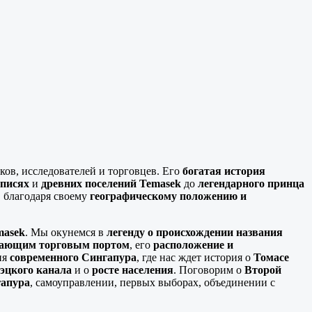
ов, исследователей и торговцев. Его
богатая история
описях
и
древних поселений Temasek
до
легендарного принца
, благодаря своему
географическому положению и
masek
. Мы окунемся в
легенду о происхождении названия
тающим торговым портом
, его
расположение и
ия
современного Сингапура
, где нас ждет история о
Томасе
эцкого канала
и о
росте населения
. Поговорим о
Второй
гапура
, самоуправлении, первых выборах, объединении с