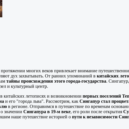
а протяжении многих веков привлекает внимание путешественник
вляют дух захватывать. От ранних упоминаний в
китайских лет
нам
тайны происхождения этого города-государства
. Сингапур
зел и культурный центр.
в китайских летописях и возникновении
первых поселений Te
ма
и его "города льва". Рассмотрим, как
Сингапур стал процве
влю
в регионе. Отправимся в путешествие по временам основан
 о значении
Сингапура в
19-м веке
, его роли после открытия
Су
ершим наше путешествие историей о
пути к независимости Син