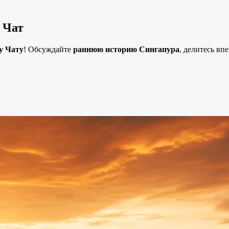
 Чат
у Чату
! Обсуждайте
раннюю историю Сингапура
, делитесь вп