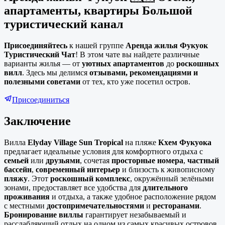
апартаменты, квартиры Большой
туристический канал
Присоединяйтесь
к нашей группе
Аренда жилья
Фукуок
Туристический Чат
! В этом чате вы найдете различные
варианты жилья — от
уютных апартаментов
до
роскошных
вилл
. Здесь мы делимся
отзывами, рекомендациями и
полезными советами
от тех, кто уже посетил остров.
Присоединиться
Заключение
Вилла
Elyday Village Sun Tropical
на пляже
Кхем Фукуока
предлагает идеальные условия для комфортного отдыха с
семьей
или
друзьями
, сочетая
просторные номера
,
частный
бассейн
,
современный интерьер
и близость к живописному
пляжу
. Этот
роскошный комплекс
, окружённый зелёными
зонами, предоставляет все удобства для
длительного
проживания
и отдыха, а также удобное расположение рядом
с местными
достопримечательностями
и
ресторанами
.
Бронирование виллы
гарантирует незабываемый и
расслабляющий отдых на одном из самых красивых островов