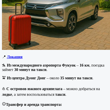
📍
Локация
🛬
Из международного аэропорта Фукуок
–
16 км
, поездка
займет
30 минут на такси
.
🚖
Из центра Дуонг Донг
– около
35 минут на такси
.
⛵
С островов южного архипелага
– можно добраться на
лодке
, а затем воспользоваться
такси
.
Трансфер и аренда транспорта: