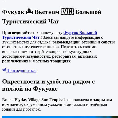
Фукуок 🏝 Вьетнам 🇻🇳 Большой
Туристический Чат
Присоединяйтесь
к нашему чату
Фукуок
Большой
Туристический Чат
! Здесь вы найдете
информацию
о
лучших местах для отдыха,
рекомендации
,
отзывы
и
советы
от опытных путешественников. Поделитесь своими
впечатлениями и задайте вопросы о
культурных
достопримечательностях
,
ресторантах
,
активных
развлечениях
и
местных традициях
.
Присоединиться
Окрестности и удобства рядом с
виллой на Фукуоке
Вилла
Elyday Village Sun Tropical
расположена в
закрытом
комплексе
, окруженном ухоженными садами и зелёными
зонами для прогулок.