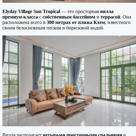
Elyday Village Sun Tropical
— это просторная
вилла
премиум-класса
с
собственным бассейном
и
террасой
. Она
расположена всего в
300 метрах от пляжа Кхем
, известного
своим белоснежным песком и бирюзовой водой.
Вилла располагает
четырьмя просторными спальнями
и