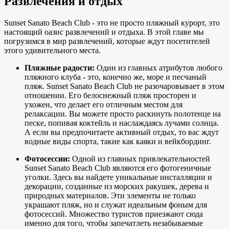
Развлечения и отдых
Sunset Sanato Beach Club - это не просто пляжный курорт, это
настоящий оазис развлечений и отдыха. В этой главе мы
погрузимся в мир развлечений, которые ждут посетителей
этого удивительного места.
Пляжные радости:
Один из главных атрибутов любого
пляжного клуба - это, конечно же, море и песчаный
пляж. Sunset Sanato Beach Club не разочаровывает в этом
отношении. Его белоснежный пляж просторен и
ухожен, что делает его отличным местом для
релаксации. Вы можете просто раскинуть полотенце на
песке, попивая коктейль и наслаждаясь лучами солнца.
А если вы предпочитаете активный отдых, то вас ждут
водные виды спорта, такие как каяки и вейкбординг.
Фотосессии:
Одной из главных привлекательностей
Sunset Sanato Beach Club являются его фотогеничные
уголки. Здесь вы найдете уникальные инсталляции и
декорации, созданные из морских ракушек, дерева и
природных материалов. Эти элементы не только
украшают пляж, но и служат идеальным фоным для
фотосессий. Множество туристов приезжают сюда
именно для того, чтобы запечатлеть незабываемые