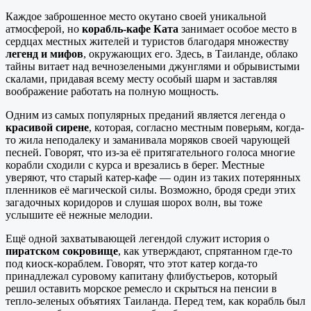
Каждое заброшенное место окутано своей уникальной
атмосферой, но
корабль-кафе Ката
занимает особое место в
сердцах местных жителей и туристов благодаря множеству
легенд и мифов
, окружающих его. Здесь, в Таиланде, облако
тайны витает над вечнозелеными джунглями и обрывистыми
скалами, придавая всему месту особый шарм и заставляя
воображение работать на полную мощность.
Одним из самых популярных преданий является легенда о
красивой сирене
, которая, согласно местным поверьям, когда-
то жила неподалеку и заманивала моряков своей чарующей
песней. Говорят, что из-за её притягательного голоса многие
корабли сходили с курса и врезались в берег. Местные
уверяют, что старый катер-кафе — один из таких потерянных
пленников её магической силы. Возможно, бродя среди этих
загадочных коридоров и слушая шорох волн, вы тоже
услышите её нежные мелодии.
Ещё одной захватывающей легендой служит история о
пиратском сокровище
, как утверждают, спрятанном где-то
под киоск-кораблем. Говорят, что этот катер когда-то
принадлежал суровому капитану флибустьеров, который
решил оставить морское ремесло и скрыться на пенсии в
тепло-зеленых объятиях Таиланда. Перед тем, как корабль был