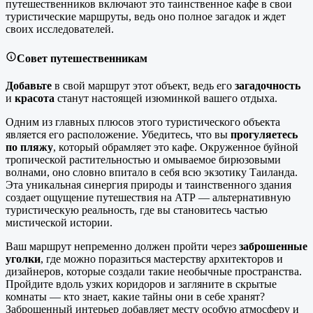
путешественников включают это таинственное кафе в свои
туристические маршруты, ведь оно полное загадок и ждет
своих исследователей.
Совет путешественникам
Добавьте
в свой маршрут этот объект, ведь его
загадочность
и
красота
станут настоящей изюминкой вашего отдыха.
Одним из главных плюсов этого туристического объекта
является его расположение. Убедитесь, что вы
прогуляетесь
по пляжу
, который обрамляет это кафе. Окруженное буйной
тропической растительностью и омываемое бирюзовыми
волнами, оно словно впитало в себя всю экзотику Таиланда.
Эта уникальная синергия природы и таинственного здания
создает ощущение путешествия на АТР — альтернативную
туристическую реальность, где вы становитесь частью
мистической истории.
Ваш маршрут непременно должен пройти через
заброшенные
уголки
, где можно поразиться мастерству архитекторов и
дизайнеров, которые создали такие необычные пространства.
Пройдите вдоль узких коридоров и загляните в скрытые
комнаты — кто знает, какие тайны они в себе хранят?
Заброшенный интерьер добавляет месту особую атмосферу и