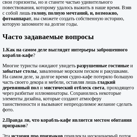
свои горизонты, но и станете частью удивительного
повествования, которому удалось выжить в наше время. Взяв
с собой лишь
голову, полную мечтаний, и, возможно,
фотоаппарат
, вы сможете создать собственную историю,
которую запомните на долгие годы.
Часто задаваемые вопросы
1.Как на самом деле выглядят интерьеры заброшенного
корабля-кафе
?
Многие туристы ожидают увидеть
разрушенные гостиные
и
забытые столы
, заваленные морским песком и ракушками.
На самом деле, за долгое время судно-кафе потеряло большую
часть своего декора и мебели, оставляя лишь
гладкий
деревянный пол
и
мистический отблеск света
, проходящего
через разбитые иллюминаторы. Сохранились некоторые
элементы дизайна, которые создают атмосферу
таинственности и вызывают непреодолимое желание сделать
фото.
2.Правда ли, что корабль-кафе является местом обитания
призраков
?
Эта
история про призраков
привлекла нескончаемый поток