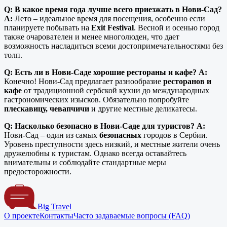
Q: В какое время года лучше всего приезжать в Нови-Сад?
A:
Лето – идеальное время для посещения, особенно если
планируете побывать на
Exit Festival
. Весной и осенью город
также очарователен и менее многолюден, что дает
возможность насладиться всеми достопримечательностями без
толп.
Q: Есть ли в Нови-Саде хорошие рестораны и кафе?
A:
Конечно! Нови-Сад предлагает разнообразие
ресторанов и
кафе
от традиционной сербской кухни до международных
гастрономических изысков. Обязательно попробуйте
плескавицу, чевапчичи
и другие местные деликатесы.
Q: Насколько безопасно в Нови-Саде для туристов?
A:
Нови-Сад – один из самых
безопасных
городов в Сербии.
Уровень преступности здесь низкий, и местные жители очень
дружелюбны к туристам. Однако всегда оставайтесь
внимательны и соблюдайте стандартные меры
предосторожности.
Big Travel
О проекте
Контакты
Часто задаваемые вопросы (FAQ)