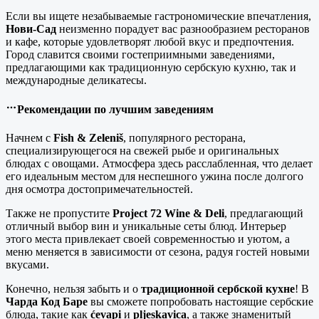
Если вы ищете незабываемые гастрономические впечатления,
Нови-Сад
неизменно порадует вас разнообразием ресторанов
и кафе, которые удовлетворят любой вкус и предпочтения.
Город славится своими гостеприимными заведениями,
предлагающими как традиционную сербскую кухню, так и
международные деликатесы.
Рекомендации по лучшим заведениям
Начнем с
Fish & Zeleniš
, популярного ресторана,
специализирующегося на свежей рыбе и оригинальных
блюдах с овощами. Атмосфера здесь расслабленная, что делает
его идеальным местом для неспешного ужина после долгого
дня осмотра достопримечательностей.
Также не пропустите
Project 72 Wine & Deli
, предлагающий
отличный выбор вин и уникальные сеты блюд. Интерьер
этого места привлекает своей современностью и уютом, а
меню меняется в зависимости от сезона, радуя гостей новыми
вкусами.
Конечно, нельзя забыть и о
традиционной сербской кухне
! В
Чарда Код Баре
вы сможете попробовать настоящие сербские
блюда, такие как
ćevapi
и
pljeskavica
, а также знаменитый