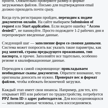
пройти. Обязательно проверяйте размер и формат
загружаемых файлов. Письмо для подтверждения email
должно приходить почти сразу.
Когда путь регистрации пройден,
переходим к подаче
документов онлайн
. На сайте выбираем
Submission of
request
или
Start application
. Если видите ошибку
"Access
denied!"
, не паникуйте. Просто подождите 1-2 рабочих дня и
перепроверьте введенные данные.
Следующий шаг —
заполнение форм со своими данными
.
Система может попросить вас указать такие параметры, как
род занятий, страна предыдущего проживания, тип
паспорта
, и прочее. Заполняйте все тщательно, особенно
резюме и квалификационные данные.
Переходим к самой сокровищнице:
прикладываем
необходимые сканы документов
. Обратите внимание, что
оригиналы доносить не нужно.
Проверьте вес и формат
файлов
, чтобы избежать бесконечной загрузки.
Каждый этап имеет свои нюансы. Например, для тех, кто
открывает ИП или работает по трудоустройству, потребуется
PPZ form ID
и
адрес работодателя
. Для воссоединяющихся
— заполняем данные человека, с кем воссоединяемся.