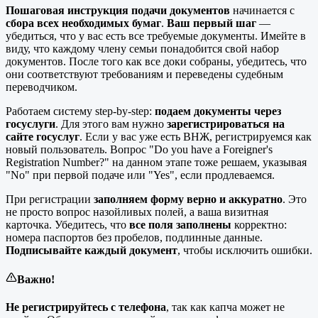
Пошаговая инструкция подачи документов
начинается с
сбора всех необходимых бумаг
.
Ваш первый шаг
—
убедиться, что у вас есть все требуемые документы. Имейте в
виду, что каждому члену семьи понадобится свой набор
документов. После того как все доки собраны, убедитесь, что
они соответствуют требованиям и переведены судебным
переводчиком.
Работаем систему step-by-step:
подаем документы через
госуслуги
. Для этого вам нужно
зарегистрироваться на
сайте госуслуг
. Если у вас уже есть ВНЖ, регистрируемся как
новый пользователь. Вопрос "Do you have a Foreigner's
Registration Number?" на данном этапе тоже решаем, указывая
"No" при первой подаче или "Yes", если продлеваемся.
При регистрации
заполняем форму верно и аккуратно
. Это
не просто вопрос назойливых полей, а ваша визитная
карточка. Убедитесь, что
все поля заполнены
корректно:
номера паспортов без пробелов, подлинные данные.
Подписывайте каждый документ
, чтобы исключить ошибки.
Важно!
Не регистрируйтесь с телефона
, так как капча может не