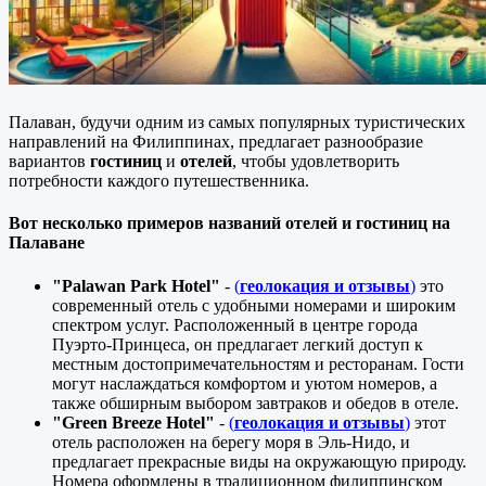
Палаван, будучи одним из самых популярных туристических
направлений на Филиппинах, предлагает разнообразие
вариантов
гостиниц
и
отелей
, чтобы удовлетворить
потребности каждого путешественника.
Вот несколько примеров названий отелей и гостиниц на
Палаване
"Palawan Park Hotel"
-
(
геолокация и отзывы
)
это
современный отель с удобными номерами и широким
спектром услуг. Расположенный в центре города
Пуэрто-Принцеса, он предлагает легкий доступ к
местным достопримечательностям и ресторанам. Гости
могут наслаждаться комфортом и уютом номеров, а
также обширным выбором завтраков и обедов в отеле.
"Green Breeze Hotel"
-
(
геолокация и отзывы
)
этот
отель расположен на берегу моря в Эль-Нидо, и
предлагает прекрасные виды на окружающую природу.
Номера оформлены в традиционном филиппинском