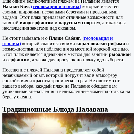
Ещё одним великолепным пляжем на Палаване является
Накпан Бич
,
(
геолокация и отзывы
)
который известен
своими широкими песчаными берегами и прозрачными
водами. Этот пляж предлагает отличные возможности для
занятий
виндсерфингом
и
парусным спортом
, а также для
наслаждения закатами над океаном.
Не стоит забывать и о
Пляже Сабанг
,
(
геолокация и
отзывы
)
который славится своими
коралловыми рифами
и
возможностями для наблюдения за местной морской жизнью.
Этот пляж является идеальным местом для занятий
рыбалкой
и
серфингом
, а также для прогулок по пляжу вдоль берега.
Посещение пляжей Палавана представляет собой
незабываемый опыт, который погрузит вас в атмосферу
спокойствия и красоты тропического рая. Независимо от
вашего выбора, каждый пляж на Палаване обещает вам
уникальные впечатления и великолепные моменты отдыха на
берегу океана.
Традиционные Блюда Палавана