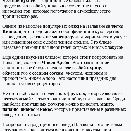
местной кухней
. Традиционные блюда Палавана
представляют собой уникальное сочетание вкусов и
ингредиентов, которые погружают в атмосферу этого
тропического рая.
Одним из наиболее популярных
блюд
на Палаване является
Кинилав
, что представляет собой филиппинскую версию
сыроедения, где
свежие морепродукты
маринуются в уксусе
или лимонном соке с добавлением специй. Это блюдо
идеально подходит для любителей острых и кислых закусок.
Ещё одним вкусным блюдом, которое стоит попробовать на
Палаване, является
Чикен Адобо
. Это традиционное
филиппинское блюдо представляет собой
курицу
,
обжаренную с
соевым соусом
, уксусом, чесноком и
пряностями. Чикен Адобо - это настоящий праздник для
ваших вкусовых рецепторов.
Не стоит забывать и о
местных фруктах
, которые являются
неотъемлемой частью традиционной кухни Палавана. Среди
наиболее популярных фруктов можно выделить
манго
,
папайю
,
ананас
и
кокос
, которые представлены в различных
блюдах и напитках.
Попробовать традиционные блюда Палавана - это не только
возможность насладиться великолепным вкусом, но и