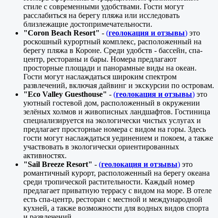
стиле с современными удобствами. Гости могут
расслабиться на берегу пляжа или исследовать
близлежащие достопримечательности.
"Coron Beach Resort"
-
(
геолокация и отзывы
)
это
роскошный курортный комплекс, расположенный на
берегу пляжа в Короне. Среди удобств - бассейн, спа-
центр, рестораны и бары. Номера предлагают
просторные площади и панорамные виды на океан.
Гости могут наслаждаться широким спектром
развлечений, включая дайвинг и экскурсии по островам.
"Eco Valley Guesthouse"
-
(
геолокация и отзывы
)
это
уютный гостевой дом, расположенный в окружении
зелёных холмов и живописных ландшафтов. Гостиница
специализируется на экологически чистых услугах и
предлагает просторные номера с видом на горы. Здесь
гости могут наслаждаться уединением и покоем, а также
участвовать в экологически ориентированных
активностях.
"Sail Breeze Resort"
-
(
геолокация и отзывы
)
это
романтичный курорт, расположенный на берегу океана
среди тропической растительности. Каждый номер
предлагает приватную террасу с видом на море. В отеле
есть спа-центр, ресторан с местной и международной
кухней, а также возможности для водных видов спорта
и развлечений.