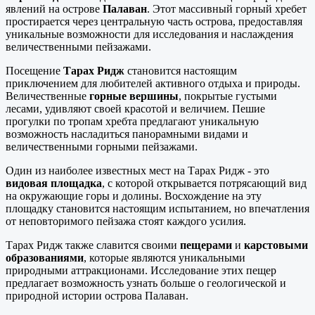
явлений на острове
Палаван
. Этот массивный горный хребет
простирается через центральную часть острова, предоставляя
уникальные возможности для исследования и наслаждения
величественными пейзажами.
Посещение
Тарах Ридж
становится настоящим
приключением для любителей активного отдыха и природы.
Величественные
горные вершины
, покрытые густыми
лесами, удивляют своей красотой и величием. Пешие
прогулки по тропам хребта предлагают уникальную
возможность насладиться панорамными видами и
величественными горными пейзажами.
Один из наиболее известных мест на Тарах Ридж - это
видовая площадка
, с которой открывается потрясающий вид
на окружающие горы и долины. Восхождение на эту
площадку становится настоящим испытанием, но впечатления
от неповторимого пейзажа стоят каждого усилия.
Тарах Ридж также славится своими
пещерами
и
карстовыми
образованиями
, которые являются уникальными
природными аттракционами. Исследование этих пещер
предлагает возможность узнать больше о геологической и
природной истории острова Палаван.