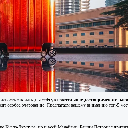
ожность открыть для себя
увлекательные достопримечательно
жит особое очарование. Предлагаем вашему вниманию топ-5 мест,
ько Куала-Лумпура, но и всей Малайзии. Башни Петронас прит