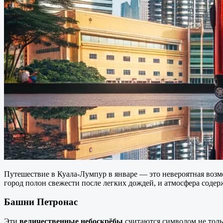
Путешествие в Куала-Лумпур в январе — это невероятная возм
город полон свежести после легких дождей, и атмосфера содер
Башни Петронас
Эти
величественные небоскрёбы
считаются символом не тол