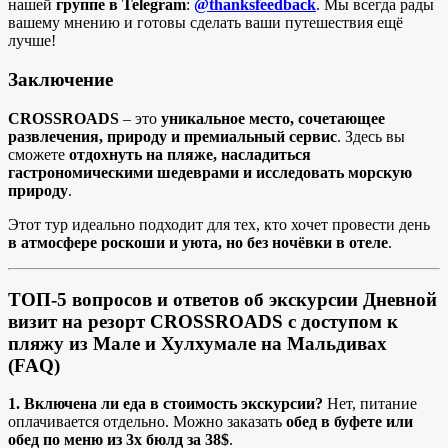
нашей
группе в Telegram
:
@thanksfeedback
. Мы всегда рады
вашему мнению и готовы сделать ваши путешествия ещё
лучше!
Заключение
CROSSROADS
– это
уникальное место, сочетающее
развлечения, природу и премиальный сервис
. Здесь вы
сможете
отдохнуть на пляже, насладиться
гастрономическими шедеврами и исследовать морскую
природу
.
Этот тур идеально подходит для тех, кто хочет провести день
в атмосфере роскоши и уюта, но без ночёвки в отеле
.
ТОП-5 вопросов и ответов об экскурсии Дневной
визит на резорт CROSSROADS с доступом к
пляжу из Мале и Хулхумале на Мальдивах
(FAQ)
1. Включена ли еда в стоимость экскурсии?
Нет, питание
оплачивается отдельно. Можно заказать
обед в буфете или
обед по меню из 3х бюлд за 38$
.