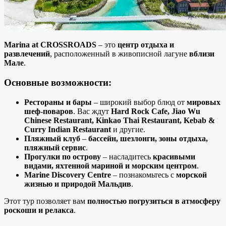
Marina at CROSSROADS
– это
центр отдыха и
развлечений
, расположенный в живописной лагуне
вблизи
Мале
.
Основные возможности:
Рестораны и бары
– широкий выбор блюд от
мировых
шеф-поваров
. Вас ждут
Hard Rock Cafe, Jiao Wu
Chinese Restaurant, Kinkao Thai Restaurant, Kebab &
Curry Indian Restaurant
и другие.
Пляжный клуб
–
бассейн, шезлонги, зоны отдыха,
пляжный сервис
.
Прогулки по острову
– насладитесь
красивыми
видами, яхтенной мариной и морским центром
.
Marine Discovery Centre
– познакомьтесь с
морской
жизнью и природой Мальдив
.
Этот тур позволяет вам
полностью погрузиться в атмосферу
роскоши и релакса
.