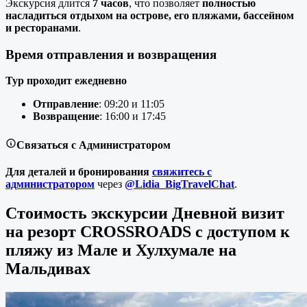
Экскурсия длится
7 часов
, что позволяет
полностью
насладиться отдыхом на острове, его пляжами, бассейном
и ресторанами
.
Время отправления и возвращения
Тур проходит ежедневно
Отправление
: 09
:20
и 11
:05
Возвращение
: 16
:00
и 17
:45
Связаться с Администратором
Для деталей и бронирования
свяжитесь с
администратором
через
@Lidia_BigTravelChat
.
Стоимость экскурсии Дневной визит
на резорт CROSSROADS с доступом к
пляжу из Мале и Хулхумале на
Мальдивах