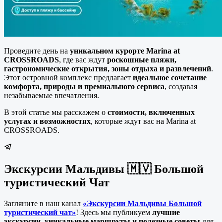
Проведите день на
уникальном курорте Marina at
CROSSROADS
, где вас ждут
роскошные пляжи,
гастрономические открытия, зоны отдыха и развлечений
.
Этот островной комплекс предлагает
идеальное сочетание
комфорта, природы и премиального сервиса
, создавая
незабываемые впечатления.
В этой статье мы расскажем о
стоимости, включенных
услугах и возможностях
, которые ждут вас на Marina at
CROSSROADS.
Экскурсии Мальдивы 🇲🇻 Большой
туристический Чат
Загляните в наш канал
«Экскурсии Мальдивы Большой
туристический чат»
! Здесь мы публикуем
лучшие
экскурсии, уникальные маршруты и полезные советы
для