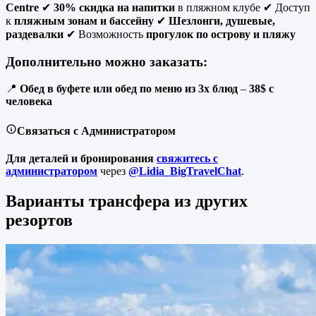
Centre
✔
30% скидка на напитки
в пляжном клубе ✔ Доступ
к
пляжным зонам и бассейну
✔
Шезлонги, душевые,
раздевалки
✔ Возможность
прогулок по острову и пляжу
Дополнительно можно заказать:
📍
Обед в буфете или обед по меню из 3х блюд
–
38$ с
человека
Связаться с Администратором
Для деталей и бронирования
свяжитесь с
администратором
через
@Lidia_BigTravelChat
.
Варианты трансфера из других
резортов