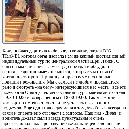
Хочу поблагодарить всю большую команду людей BIG
TRAVEL которая организовала нам шикарный шестидневный
индивидуальный тур по центральной части Шри-Ланки. С
Ольгой мы списались за месяц до поездки и обсудили
основные достопримечательности, которые мы с семьей
хотели посмотреть. Прикинули программу и основные
локации проживания. Мы с семьей не любим просыпаться
рано и смотреть «на бегу» интересующиеся нас места - все эти
пожелания Ольга учла, мы составили тур с выездами из отеля
в 9:30-10:00 и возвращением в 18:00-19:00. Так мы могли
комфортно путешествовать и не уставать из-за ранних
подъемов. Еще один плюс для меня в том, что Ольга всегда на
связи и оперативно отвечает на запросы. Наш гид - Дилан и
водитель Джагат были всегда пунктуальны и очень
профессиональны. Про радушие же ланкийцев говорить не
стоит, они всегда с улыбкой на лице. За почти недельный тур