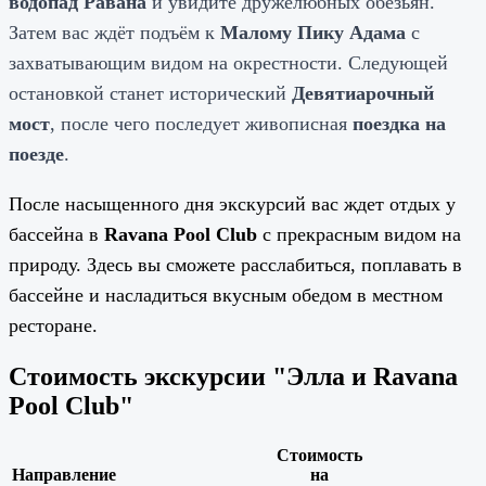
водопад Равана
и увидите дружелюбных обезьян.
Затем вас ждёт подъём к
Малому Пику Адама
с
захватывающим видом на окрестности. Следующей
остановкой станет исторический
Девятиарочный
мост
, после чего последует живописная
поездка на
поезде
.
После насыщенного дня экскурсий вас ждет отдых у
бассейна в
Ravana Pool Club
с прекрасным видом на
природу. Здесь вы сможете расслабиться, поплавать в
бассейне и насладиться вкусным обедом в местном
ресторане.
Стоимость экскурсии "Элла и Ravana
Pool Club"
Стоимость
Направление
на