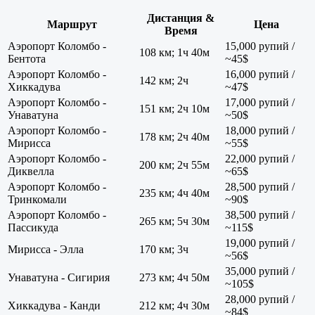
Дистанция &
Маршрут
Цена
Время
Аэропорт Коломбо -
15,000 рупий /
108 км; 1ч 40м
Бентота
~45$
Аэропорт Коломбо -
16,000 рупий /
142 км; 2ч
Хиккадува
~47$
Аэропорт Коломбо -
17,000 рупий /
151 км; 2ч 10м
Унаватуна
~50$
Аэропорт Коломбо -
18,000 рупий /
178 км; 2ч 40м
Мирисса
~55$
Аэропорт Коломбо -
22,000 рупий /
200 км; 2ч 55м
Диквелла
~65$
Аэропорт Коломбо -
28,500 рупий /
235 км; 4ч 40м
Тринкомали
~90$
Аэропорт Коломбо -
38,500 рупий /
265 км; 5ч 30м
Пассикуда
~115$
19,000 рупий /
Мирисса - Элла
170 км; 3ч
~56$
35,000 рупий /
Унаватуна - Сигирия
273 км; 4ч 50м
~105$
28,000 рупий /
Хиккадува - Канди
212 км; 4ч 30м
~84$