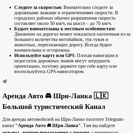
Следите за скоростью
: Внимательно следите за
дорожными знаками и ограничениями скорости. В
городских районах обычно разрешенная скорость
составляет около 50 км/ч, на шоссе – до 70 км/ч.
Будьте внимательны к местным особенностям
:
Движение на дорогах может показаться хаотичным из-за
большого количества мотобайков, тук-туков и
животных, пересекающих дорогу. Всегда будьте
внимательны и осторожны.
Используйте карту или GPS
: Плохая навигация и
недостаток дорожных знаков могут затруднить
ориентацию, поэтому держите при себе карту или
воспользуйтесь GPS-навигатором.
Аренда Авто 🚘 Шри-Ланка 🇱🇰
Большой туристический Канал
Для аренды автомобилей на Шри-Ланке посетите Telegram-
канал
"Аренда Авто 🚘 Шри-Ланка"
. Там вы найдете
отзывы
,
лучшие предложения
и
помощь
с временным