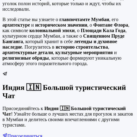
уголок полон историй, которые только и ждут, чтобы их
исследовали.
В этой статье вы узнаете о
главпочтамте Мумбаи
, его
архитектуре
и
историческом значении
, о
Фонтане Флора
,
как символе
колониальной эпохи
, о
Площади Кала Года
,
культурном сердце Мумбаи, а также о
Священном Пруде
Банганга
, который хранит в себе
легенды и духовное
наследие
. Погрузитесь в
историю строительства
,
архитектурные детали
,
культурные мероприятия
и
религиозные обряды
, которые формируют уникальную
атмосферу этого поразительного города.
Индия 🇮🇳 Большой туристический
Чат
Присоединяйтесь к
Индия 🇮🇳 Большой туристический
Чат
! Узнайте больше о лучших местах для прогулок и закатов
в Мумбаи и делитесь своими впечатлениями с другими
туристами.
Присоединиться