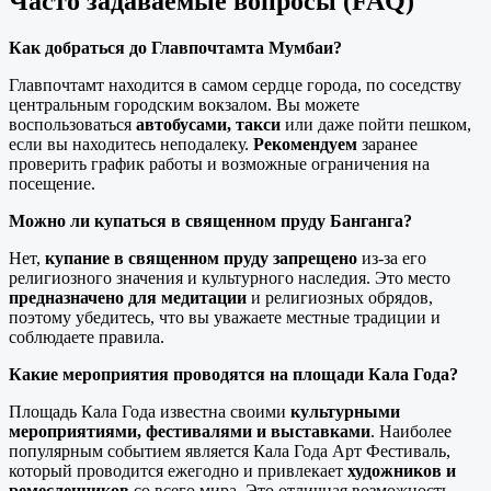
Часто задаваемые вопросы (FAQ)
Как добраться до Главпочтамта Мумбаи?
Главпочтамт находится в самом сердце города, по соседству
центральным городским вокзалом. Вы можете
воспользоваться
автобусами, такси
или даже пойти пешком,
если вы находитесь неподалеку.
Рекомендуем
заранее
проверить график работы и возможные ограничения на
посещение.
Можно ли купаться в священном пруду Банганга?
Нет,
купание в священном пруду запрещено
из-за его
религиозного значения и культурного наследия. Это место
предназначено для медитации
и религиозных обрядов,
поэтому убедитесь, что вы уважаете местные традиции и
соблюдаете правила.
Какие мероприятия проводятся на площади Кала Года?
Площадь Кала Года известна своими
культурными
мероприятиями, фестивалями и выставками
. Наиболее
популярным событием является Кала Года Арт Фестиваль,
который проводится ежегодно и привлекает
художников и
ремесленников
со всего мира. Это отличная возможность