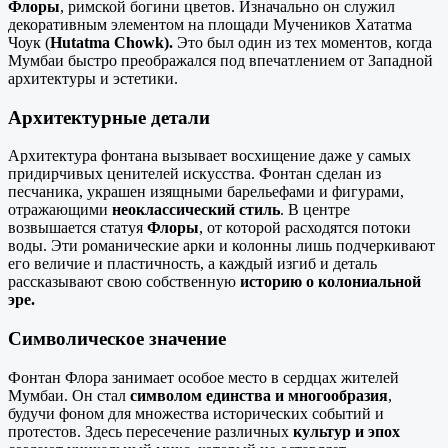
Флоры
, римской богини цветов. Изначально он служил
декоративным элементом на площади Мучеников Хататма
Чоук (
Hutatma Chowk).
Это был один из тех моментов, когда
Мумбаи быстро преображался под впечатлением от Западной
архитектуры и эстетики.
Архитектурные детали
Архитектура фонтана вызывает восхищение даже у самых
придирчивых ценителей искусства. Фонтан сделан из
песчаника, украшен изящными барельефами и фигурами,
отражающими
неоклассический стиль
. В центре
возвышается статуя
Флоры
, от которой расходятся потоки
воды. Эти романические арки и колонны лишь подчеркивают
его величие и пластичность, а каждый изгиб и деталь
рассказывают свою собственную
историю о колониальной
эре.
Символическое значение
Фонтан Флора занимает особое место в сердцах жителей
Мумбаи. Он стал
символом единства и многообразия
,
будучи фоном для множества исторических событий и
протестов. Здесь пересечение различных
культур и эпох