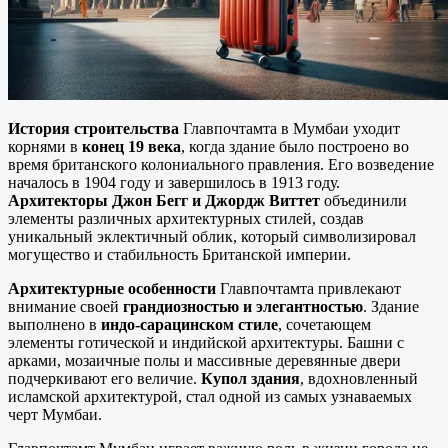
История строительства
Главпочтамта в Мумбаи уходит
корнями в
конец 19 века
, когда здание было построено во
время британского колониального правления. Его возведение
началось в 1904 году и завершилось в 1913 году.
Архитекторы Джон Бегг и Джордж Виттет
объединили
элементы различных архитектурных стилей, создав
уникальный эклектичный облик, который символизировал
могущество и стабильность Британской империи.
Архитектурные особенности
Главпочтамта привлекают
внимание своей
грандиозностью и элегантностью
. Здание
выполнено в
индо-сарацинском стиле
, сочетающем
элементы готической и индийской архитектуры. Башни с
арками, мозаичные полы и массивные деревянные двери
подчеркивают его величие.
Купол здания
, вдохновленный
исламской архитектурой, стал одной из самых узнаваемых
черт Мумбаи.