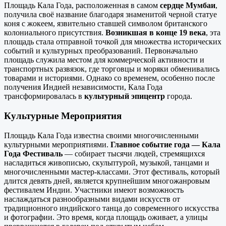
Площадь Кала Года, расположенная в самом
сердце Мумбаи
,
получила своё название благодаря знаменитой черной статуе
коня с жокеем, язвительно ставшей символом британского
колониального присутствия.
Возникшая в конце 19 века
, эта
площадь стала отправной точкой для множества исторических
событий и культурных преобразований. Первоначально
площадь служила местом для коммерческой активности и
транспортных развязок, где торговцы и моряки обменивались
товарами и историями. Однако со временем, особенно после
получения Индией независимости, Кала Года
трансформировалась в
культурный эпицентр
города.
Культурные Мероприятия
Площадь Кала Года известна своими многочисленными
культурными мероприятиями.
Главное событие года — Кала
Года Фестиваль
— собирает тысячи людей, стремящихся
насладиться живописью, скульптурой, музыкой, танцами и
многочисленными мастер-классами. Этот фестиваль, который
длится девять дней, является крупнейшим многожанровым
фестивалем Индии. Участники имеют возможность
наслаждаться разнообразными видами искусств от
традиционного индийского танца до современного искусства
и фотографии. Это время, когда площадь оживает, а улицы