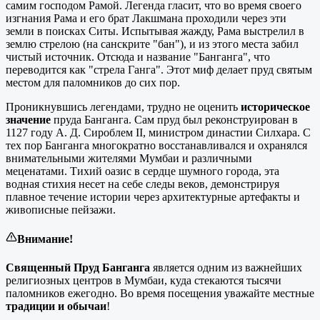
самим господом Рамой. Легенда гласит, что во время своего
изгнания Рама и его брат Лакшмана проходили через эти
земли в поисках Ситы. Испытывая жажду, Рама выстрелил в
землю стрелою (на санскрите "бан"), и из этого места забил
чистый источник. Отсюда и название "Банганга", что
переводится как "стрела Ганга". Этот миф делает пруд святым
местом для паломников до сих пор.
Проникнувшись легендами, трудно не оценить
историческое
значение
пруда Банганга. Сам пруд был реконструирован в
1127 году А. Д. Сироблем II, министром династии Силхара. С
тех пор Банганга многократно восстанавливался и охранялся
внимательными жителями Мумбаи и различными
меценатами. Тихий оазис в сердце шумного города, эта
водная стихия несет на себе следы веков, демонстрируя
плавное течение истории через архитектурные артефакты и
живописные пейзажи.
Внимание!
Священный Пруд Банганга
является одним из важнейших
религиозных центров в Мумбаи, куда стекаются тысячи
паломников ежегодно. Во время посещения уважайте местные
традиции и обычаи
!