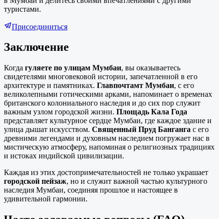
в Мумбаи и делитесь своими впечатлениями с другими
туристами.
Присоединиться
Заключение
Когда
гуляете по улицам Мумбаи
, вы оказываетесь
свидетелями многовековой истории, запечатленной в его
архитектуре и памятниках.
Главпочтамт Мумбаи
, с его
великолепными готическими арками, напоминает о временах
британского колониального наследия и до сих пор служит
важным узлом городской жизни.
Площадь Кала Года
представляет культурное сердце Мумбаи, где каждое здание и
улица дышат искусством.
Священный Пруд Банганга
с его
древними легендами и духовным наследием погружает нас в
мистическую атмосферу, напоминая о религиозных традициях
и истоках индийской цивилизации.
Каждая из этих достопримечательностей не только украшает
городской пейзаж
, но и служит важной частью культурного
наследия Мумбаи, соединяя прошлое и настоящее в
удивительной гармонии.