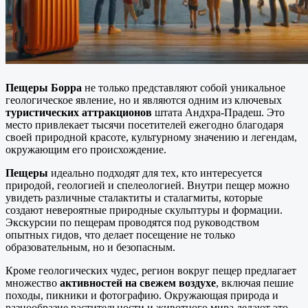
Пещеры Борра
не только представляют собой уникальное
геологическое явление, но и являются одним из ключевых
туристических аттракционов
штата Андхра-Прадеш. Это
место привлекает тысячи посетителей ежегодно благодаря
своей природной красоте, культурному значению и легендам,
окружающим его происхождение.
Пещеры
идеально подходят для тех, кто интересуется
природой, геологией и спелеологией. Внутри пещер можно
увидеть различные сталактиты и сталагмиты, которые
создают невероятные природные скульптуры и формации.
Экскурсии по пещерам проводятся под руководством
опытных гидов, что делает посещение не только
образовательным, но и безопасным.
Кроме геологических чудес, регион вокруг пещер предлагает
множество
активностей на свежем воздухе
, включая пешие
походы, пикники и фотографию. Окружающая природа и
разнообразие растительности и животного мира делают это