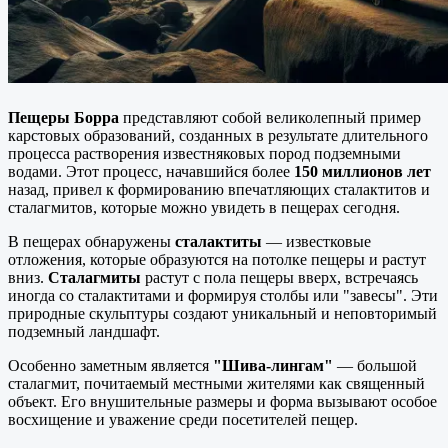
Пещеры Борра
представляют собой великолепный пример
карстовых образований, созданных в результате длительного
процесса растворения известняковых пород подземными
водами. Этот процесс, начавшийся более
150 миллионов лет
назад, привел к формированию впечатляющих сталактитов и
сталагмитов, которые можно увидеть в пещерах сегодня.
В пещерах обнаружены
сталактиты
— известковые
отложения, которые образуются на потолке пещеры и растут
вниз.
Сталагмиты
растут с пола пещеры вверх, встречаясь
иногда со сталактитами и формируя столбы или "завесы". Эти
природные скульптуры создают уникальный и неповторимый
подземный ландшафт.
Особенно заметным является
"Шива-лингам"
— большой
сталагмит, почитаемый местными жителями как священный
объект. Его внушительные размеры и форма вызывают особое
восхищение и уважение среди посетителей пещер.