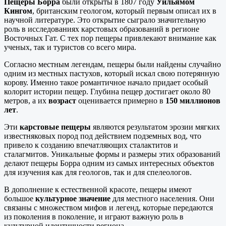
Пещеры Борра
были открыты в 1807 году
Уильямом
Кингом
, британским геологом, который первым описал их в
научной литературе. Это открытие сыграло значительную
роль в исследованиях карстовых образований в регионе
Восточных Гат. С тех пор пещеры привлекают внимание как
ученых, так и туристов со всего мира.
Согласно местным легендам, пещеры были найдены случайно
одним из местных пастухов, который искал свою потерянную
корову. Именно такое романтичное начало придает особый
колорит истории пещер. Глубина пещер достигает около 80
метров, а их
возраст
оценивается примерно в
150 миллионов
лет
.
Эти
карстовые пещеры
являются результатом эрозии мягких
известняковых пород под действием подземных вод, что
привело к созданию впечатляющих сталактитов и
сталагмитов. Уникальные формы и размеры этих образований
делают пещеры Борра одним из самых интересных объектов
для изучения как для геологов, так и для спелеологов.
В дополнение к естественной красоте, пещеры имеют
большое
культурное значение
для местного населения. Они
связаны с множеством мифов и легенд, которые передаются
из поколения в поколение, и играют важную роль в
культурной идентичности региона.