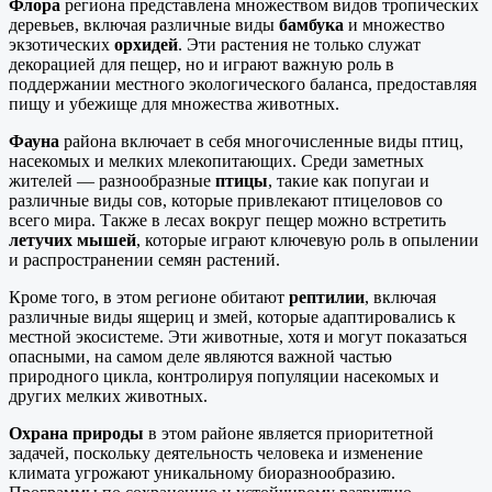
Флора
региона представлена множеством видов тропических
деревьев, включая различные виды
бамбука
и множество
экзотических
орхидей
. Эти растения не только служат
декорацией для пещер, но и играют важную роль в
поддержании местного экологического баланса, предоставляя
пищу и убежище для множества животных.
Фауна
района включает в себя многочисленные виды птиц,
насекомых и мелких млекопитающих. Среди заметных
жителей — разнообразные
птицы
, такие как попугаи и
различные виды сов, которые привлекают птицеловов со
всего мира. Также в лесах вокруг пещер можно встретить
летучих мышей
, которые играют ключевую роль в опылении
и распространении семян растений.
Кроме того, в этом регионе обитают
рептилии
, включая
различные виды ящериц и змей, которые адаптировались к
местной экосистеме. Эти животные, хотя и могут показаться
опасными, на самом деле являются важной частью
природного цикла, контролируя популяции насекомых и
других мелких животных.
Охрана природы
в этом районе является приоритетной
задачей, поскольку деятельность человека и изменение
климата угрожают уникальному биоразнообразию.