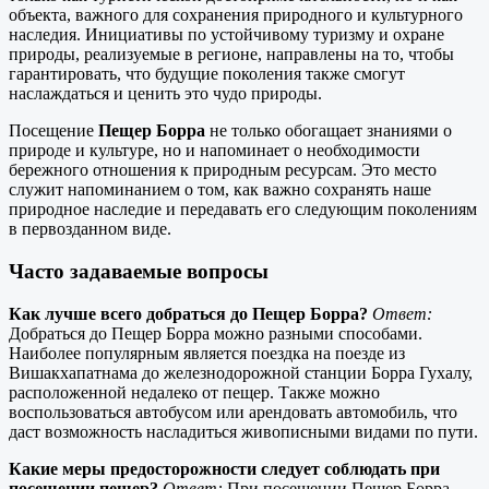
объекта, важного для сохранения природного и культурного
наследия. Инициативы по устойчивому туризму и охране
природы, реализуемые в регионе, направлены на то, чтобы
гарантировать, что будущие поколения также смогут
наслаждаться и ценить это чудо природы.
Посещение
Пещер Борра
не только обогащает знаниями о
природе и культуре, но и напоминает о необходимости
бережного отношения к природным ресурсам. Это место
служит напоминанием о том, как важно сохранять наше
природное наследие и передавать его следующим поколениям
в первозданном виде.
Часто задаваемые вопросы
Как лучше всего добраться до Пещер Борра?
Ответ:
Добраться до Пещер Борра можно разными способами.
Наиболее популярным является поездка на поезде из
Вишакхапатнама до железнодорожной станции Борра Гухалу,
расположенной недалеко от пещер. Также можно
воспользоваться автобусом или арендовать автомобиль, что
даст возможность насладиться живописными видами по пути.
Какие меры предосторожности следует соблюдать при
посещении пещер?
Ответ:
При посещении Пещер Борра