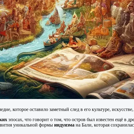
едие, которое оставило заметный след в его культуре, искусств
ких
эпосах, что говорит о том, что остров был известен ещё в д
развития уникальной формы
индуизма
на Бали, которая сохранилас