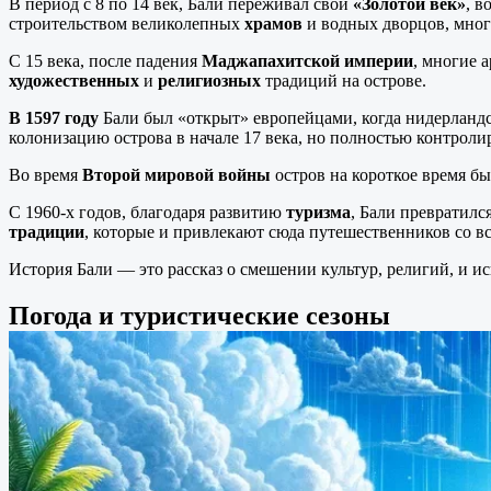
В период с 8 по 14 век, Бали переживал свой
«Золотой век»
, в
строительством великолепных
храмов
и водных дворцов, мног
С 15 века, после падения
Маджапахитской империи
, многие 
художественных
и
религиозных
традиций на острове.
В 1597 году
Бали был «открыт» европейцами, когда нидерланд
колонизацию острова в начале 17 века, но полностью контролиро
Во время
Второй мировой войны
остров на короткое время б
С 1960-х годов, благодаря развитию
туризма
, Бали превратилс
традиции
, которые и привлекают сюда путешественников со вс
История Бали — это рассказ о смешении культур, религий, и и
Погода и туристические сезоны