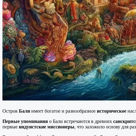
Остров
Бали
имеет богатое и разнообразное
историческое
насл
Первые упоминания
о Бали встречаются в древних
санскритс
первые
индуистские миссионеры
, что заложило основу для 