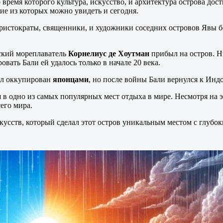
о время которого культура, искусство, и архитектура острова до
ие из которых можно увидеть и сегодня.
аристократы, священники, и художники соседних островов Явы б
ский мореплаватель
Корнелиус де Хоутман
прибыл на остров. Н
вать Бали ей удалось только в начале 20 века.
ыл оккупирован
японцами
, но после войны Бали вернулся к Индо
я в одно из самых популярных мест отдыха в мире. Несмотря на
его мира.
скусств, который сделал этот остров уникальным местом с глуб